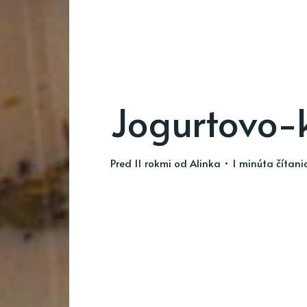
Jogurtovo-
pred 11 rokmi
od
Alinka
• 1 minúta čítani