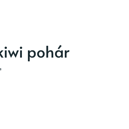
kiwi pohár
a