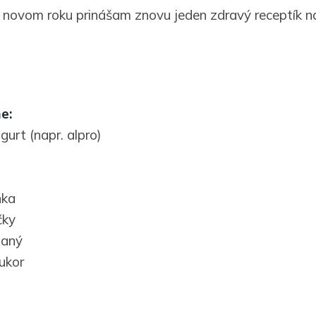
 novom roku prinášam znovu jeden zdravý receptík n
e:
gurt (napr. alpro)
nka
čky
haný
ukor