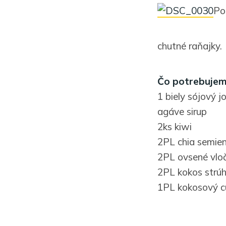
Po
chutné raňajky.
Čo potrebujem
1 biely sójový jo
agáve sirup
2ks kiwi
2PL chia semie
2PL ovsené vlo
2PL kokos strú
1PL kokosový c