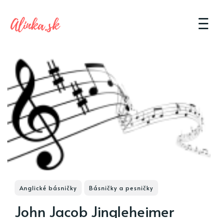
Anglické básničky
Básničky a pesničky
John Jacob Jingleheimer