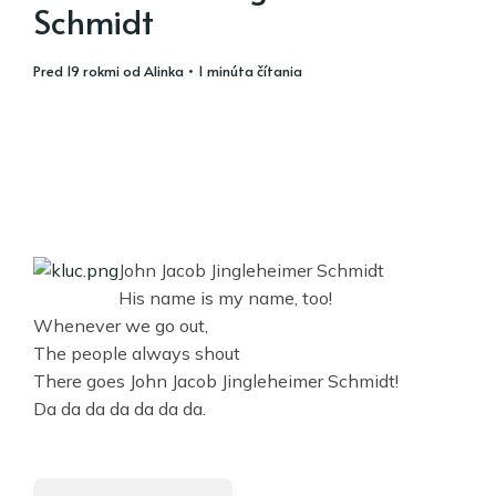
Schmidt
pred 19 rokmi
od
Alinka
• 1 minúta čítania
John Jacob Jingleheimer Schmidt
His name is my name, too!
Whenever we go out,
The people always shout
There goes John Jacob Jingleheimer Schmidt!
Da da da da da da da.