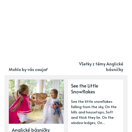
Všetky z témy Anglické
Mohlo by vás zaujať
básničky
See the Little
Snowflakes
See the little snowflakes
Falling from the sky, On the
hills and housetops, Soft
and thick they lie. On the
window ledges, On...
Anglické básničky