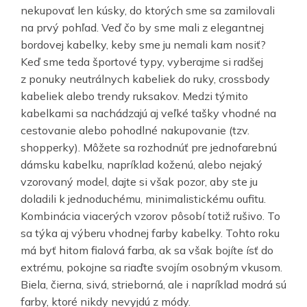
nekupovať len kúsky, do ktorých sme sa zamilovali
na prvý pohľad. Veď čo by sme mali z elegantnej
bordovej kabelky, keby sme ju nemali kam nosiť?
Keď sme teda športové typy, vyberajme si radšej
z ponuky neutrálnych kabeliek do ruky, crossbody
kabeliek alebo trendy ruksakov. Medzi týmito
kabelkami sa nachádzajú aj veľké tašky vhodné na
cestovanie alebo pohodlné nakupovanie (tzv.
shopperky). Môžete sa rozhodnúť pre jednofarebnú
dámsku kabelku, napríklad koženú, alebo nejaký
vzorovaný model, dajte si však pozor, aby ste ju
doladili k jednoduchému, minimalistickému oufitu.
Kombinácia viacerých vzorov pôsobí totiž rušivo. To
sa týka aj výberu vhodnej farby kabelky. Tohto roku
má byť hitom fialová farba, ak sa však bojíte ísť do
extrému, pokojne sa riaďte svojím osobným vkusom.
Biela, čierna, sivá, strieborná, ale i napríklad modrá sú
farby, ktoré nikdy nevyjdú z módy.