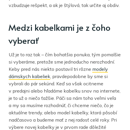
vzbudzuje rešpekt, a ak je štýlová, tak určite aj obdiv.
Medzi kabelkami je z čoho
vyberať
Už je to raz tak – čím bohatšia ponuka, tým pomalšie
si vyberáme, pretože sme jednoducho nerozhodní.
Keby pred nás niekto postavil tri rôzne
modely
dámskych kabeliek
, pravdepodobne by sme si
vybrali do pár sekúnd. Keď sa však ocitneme
v predajni alebo hľadáme kabelku snov na internete,
je to už o niečo ťažšie. Páči sa nám toho veľmi veľa
a my sa musíme rozhodnúť, či chceme niečo, čo je
aktuálne trendy, alebo model kabelky, ktorá pôsobí
nadčasovo a budeme mať z nej radosť celé roky. Pri
výbere novej kabelky je v prvom rade dôležité