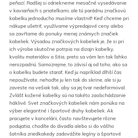
peňazí. Radšej si odriekneme mesačné vysedávanie
v kaviarňach s priateľkami, ale tú parádnu značkovú
kabelku jednoducho musíme vlastniť! Keď chceme pri
nákupe ušetriť, využívame výpredajové ceny alebo
sa zavŕtame do ponuky menej známych značiek
kabeliek. Výsadou značkových kabeliek je, že si pri
ich výrobe skutočne potrpia na dizajn kabelky,
kvalitu materiálov a šitia, preto sa vám len tak ľahko
nerozpadnú. Samozrejme, to závisí aj od toho, ako sa
o kabelku budete starať. Keď ju napríklad dlhší čas
nepoužívate, nehoďte ju len tak do skrine, ale si ju
zaveste na vešiak tak, aby sa jej tvar nedeformoval.
Zvlášť kožené kabelky sú na takéto zaobchádzanie
háklivé. Svet značkových kabeliek nám ponúka na
výber elegantné i športové druhy kabeliek. Ak
pracujete v kancelárii, často navštevujete rôzne
podujatia, chodíte do divadla alebo si do vášho
šatníka zriedkakedy zadovážite legíny a športové