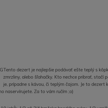
Tento dezert je najlepšie podávať ešte teplý s kôp
zmrzliny, alebo šľahačky. Kto nechce pribrať, stačí
je, prípadne s kávou, či teplým čajom. Je to dezert 
o naservírujete. Za to vám ručím ;o)