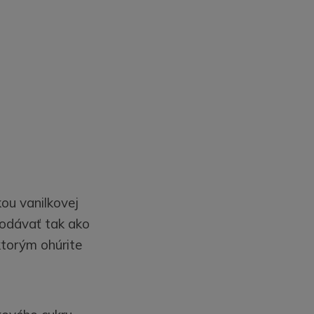
kou vanilkovej
 podávať tak ako
ktorým ohúrite