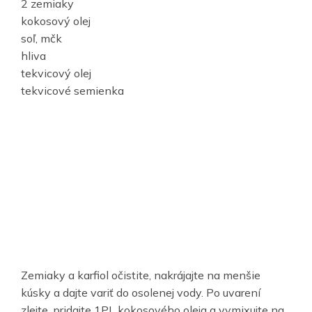
2 zemiaky
kokosový olej
soľ, mčk
hliva
tekvicový olej
tekvicové semienka
Zemiaky a karfiol očistite, nakrájajte na menšie
kúsky a dajte variť do osolenej vody. Po uvarení
zlejte, pridajte 1PL kokosového oleja a vymixujte na