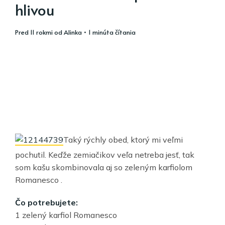
hlivou
pred 11 rokmi
od
Alinka
• 1 minúta čítania
Taký rýchly obed, ktorý mi veľmi
pochutil. Keďže zemiačikov veľa netreba jesť, tak
som kašu skombinovala aj so zeleným karfiolom
Romanesco .
Čo potrebujete:
1 zelený karfiol Romanesco