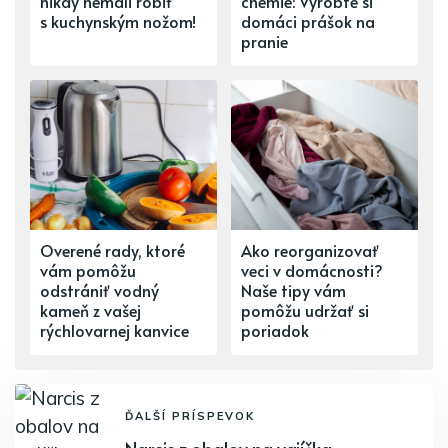
nikdy nemali robiť
chémie: Vyrobte si
s kuchynským nožom!
domáci prášok na
pranie
Overené rady, ktoré
Ako reorganizovať
vám pomôžu
veci v domácnosti?
odstrániť vodný
Naše tipy vám
kameň z vašej
pomôžu udržať si
rýchlovarnej kanvice
poriadok
ĎALŠÍ PRÍSPEVOK