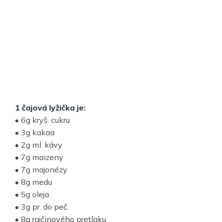
1 čajová lyžička je:
• 6g kryš. cukru
• 3g kakaa
• 2g ml. kávy
• 7g maizeny
• 7g majonézy
• 8g medu
• 5g oleja
• 3g pr. do peč.
• 8g rajčinového pretlaku