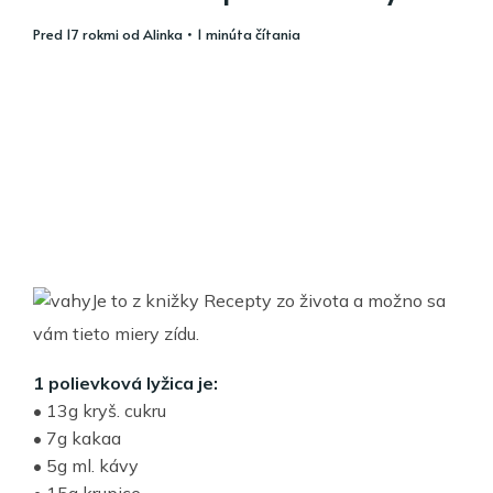
pred 17 rokmi
od
Alinka
• 1 minúta čítania
Je to z knižky Recepty zo života a možno sa
vám tieto miery zídu.
1 polievková lyžica je:
• 13g kryš. cukru
• 7g kakaa
• 5g ml. kávy
• 15g krupice