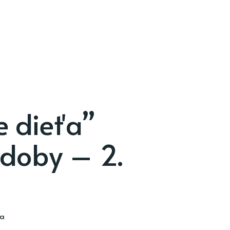
e dieťa”
 doby – 2.
ia