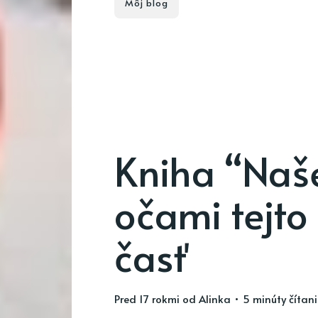
Môj blog
Kniha “Naš
očami tejto
časť
pred 17 rokmi
od
Alinka
• 5 minúty čítan