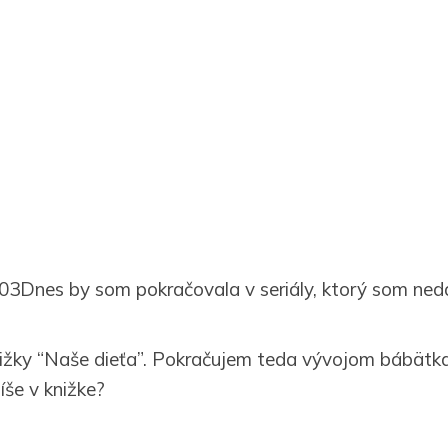
Dnes by som pokračovala v seriály, ktorý som ned
knižky “Naše dieťa”. Pokračujem teda vývojom bábätka
íše v knižke?