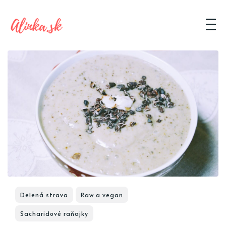
Delená strava
Raw a vegan
Sacharidové raňajky