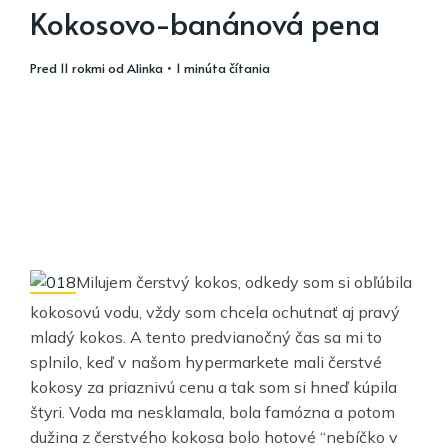
Kokosovo-banánová pena
pred 11 rokmi
od
Alinka
• 1 minúta čítania
Milujem čerstvý kokos, odkedy som si obľúbila
kokosovú vodu, vždy som chcela ochutnať aj pravý
mladý kokos. A tento predvianočný čas sa mi to
splnilo, keď v našom hypermarkete mali čerstvé
kokosy za priaznivú cenu a tak som si hneď kúpila
štyri. Voda ma nesklamala, bola famózna a potom
dužina z čerstvého kokosa bolo hotové “nebíčko v