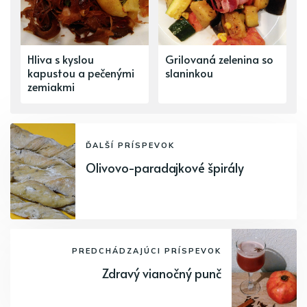
Hliva s kyslou
Grilovaná zelenina so
kapustou a pečenými
slaninkou
zemiakmi
ĎALŠÍ PRÍSPEVOK
Olivovo-paradajkové špirály
PREDCHÁDZAJÚCI PRÍSPEVOK
Zdravý vianočný punč