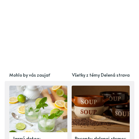
Mohlo by vás zaujať
Všetky z témy Delená strava
Jarný detox:
Recepty delenej stravy: