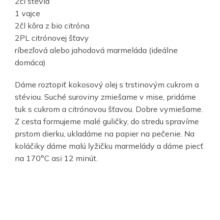
2čl stévia
1 vajce
2čl kôra z bio citróna
2PL citrónovej šťavy
ríbezľová alebo jahodová marmeláda (ideálne
domáca)
Dáme roztopiť kokosový olej s trstinovým cukrom a
stéviou. Suché suroviny zmiešame v mise, pridáme
tuk s cukrom a citrónovou šťavou. Dobre vymiešame.
Z cesta formujeme malé guličky, do stredu spravíme
prstom dierku, ukladáme na papier na pečenie. Na
koláčiky dáme malú lyžičku marmelády a dáme piecť
na 170°C asi 12 minút.