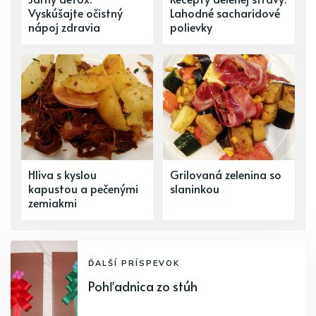
Vyskúšajte očistný
Lahodné sacharidové
nápoj zdravia
polievky
Hliva s kyslou
Grilovaná zelenina so
kapustou a pečenými
slaninkou
zemiakmi
ĎALŠÍ PRÍSPEVOK
Pohľadnica zo stúh