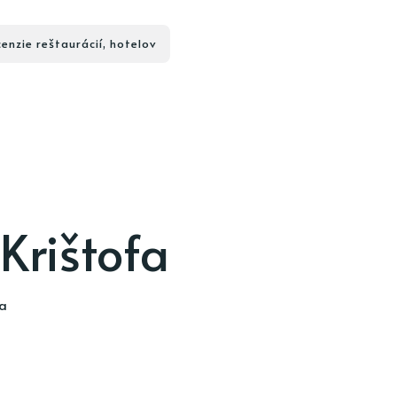
enzie reštaurácií, hotelov
 Krištofa
ia