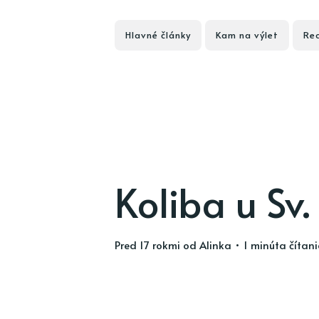
Hlavné články
Kam na výlet
Rec
Koliba u Sv.
pred 17 rokmi
od
Alinka
• 1 minúta čítan