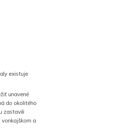
ly existuje
ežiť unavené
ná do okolitého
 zastavili
m vonkajškom a