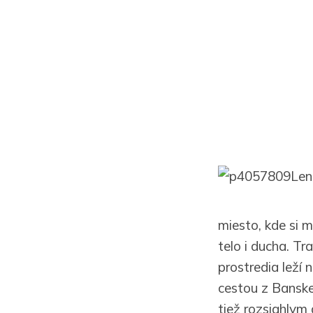
Len
miesto, kde si 
telo i ducha. T
prostredia leží 
cestou z Banske
tiež rozsiahlym