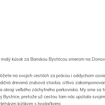
 malý kúsok za Banskou Bystricou smerom na Donova
môžete na svojich cestách za prácou i oddychom osvi
radičná drevená zrubová stavba, citlivo zakomponova
na okraji veľkého záchytného parkoviska. My sme sa tu
j Bystrice, pretože už cestou tam nás upútala svoji
 detským kútikom s hojdačkami.