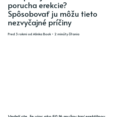
porucha erekcie?
Spôsobovať ju môžu tieto
nezvyčajné príčiny
pred 3 rokmi
od
Alinka Book
• 2 minúty čítania
Vedeli ste, že viac ako 50 % mužov trpí erektilnou