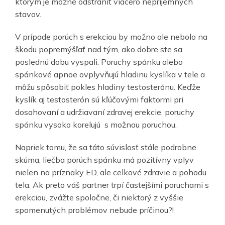
ktorým je možné odstrániť viacero nepríjemných
stavov.
V prípade porúch s erekciou by možno ale nebolo na
škodu popremýšľať nad tým, ako dobre ste sa
poslednú dobu vyspali. Poruchy spánku alebo
spánkové apnoe ovplyvňujú hladinu kyslíka v tele a
môžu spôsobiť pokles hladiny testosterónu. Keďže
kyslík aj testosterón sú kľúčovými faktormi pri
dosahovaní a udržiavaní zdravej erekcie, poruchy
spánku vysoko korelujú s možnou poruchou.
Napriek tomu, že sa táto súvislosť stále podrobne
skúma, liečba porúch spánku má pozitívny vplyv
nielen na príznaky ED, ale celkové zdravie a pohodu
tela. Ak preto váš partner trpí častejšími poruchami s
erekciou, zvážte spoločne, či niektorý z vyššie
spomenutých problémov nebude príčinou?!