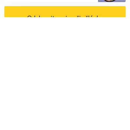
Odoberajte najnovšie články.
Odoberať