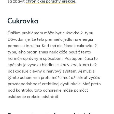
sa zbaviť
chronickej poruchy erekcie
.
Cukrovka
Ďalším problémom môže byť cukrovka 2. typu.
Dôvodom je, že telo premieňa jedlo na energiu
pomocou inzulínu. Keď má ale človek cukrovku 2.
typu, jeho organizmus nedokáže použiť tento
hormón správnym spôsobom. Postupom času to
spôsobuje vysokú hladinu cukru v krvi, ktorá tiež
poškodzuje cievny a nervový systém. Aj muži s
týmto ochorením preto môžu mať až trikrát vyššiu
pravdepodobnosť erektilnej dysfunkcie. Mať preto
pod kontrolou toto ochorenie môže pomôcť
oslabenie erekcie odstrániť.