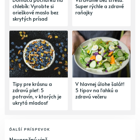
chlebík: Vyrobte si
Super rýchle a zdravé
orieškové maslo bez
raňajky
skrytých prísad
Tipy pre krásnu a
V hlavnej úlohe šalát!
zdravú pleť: 5
5 tipov na ľahkú a
potravín, v ktorých je
zdravú večeru
ukrytá mladosť
ĎALŠÍ PRÍSPEVOK
Novoročný vinš