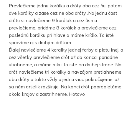
Prevlečieme jednu korálku a drôty oba cez ňu, potom
dve korálky a zase cez ne oba drôty .Na jednu čast
drôtu si navlečieme 9 korálok a cez ôsmu
prevlečieme, pridáme 8 korálok a prevlečieme cez
poslednú korálku pri hlave a máme krídlo. To isté
spravíme aj s druhým drôtom.
Ďalej navlečieme 4 koralky jednej farby a piatu inej, a
cez všetky prevlečieme drôt až do konca, poriadne
utiahneme, a máme ruku, to isté na druhej strane. Na
drôt navlečieme tri korálky a navzájom pretiahneme
oba drôty a takto vždy o jednu viac pokračujeme, až
sa nám anjelik rozširuje, Na konci drôt poprepletáme
okolo krajov a zastrihneme. Hotovo