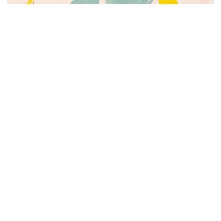
Píšeme pre mamičky aj oteckov. Kreatívne nápady
pre čas s deťmi. Články o rodine, básničky a pesničky
pre deti. Slovenské zvyky a sviatky a recepty.