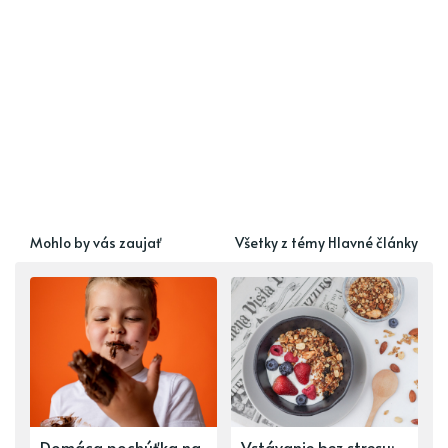
Mohlo by vás zaujať
Všetky z témy Hlavné články
Domáca pochúťka na
Vstávanie bez stresu: