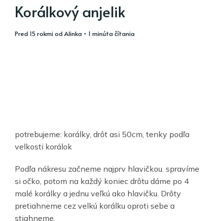
Korálkový anjelik
pred 15 rokmi
od
Alinka
• 1 minúta čítania
potrebujeme: korálky, drôt asi 50cm, tenky podľa
velkosti korálok
Podľa nákresu začneme najprv hlavičkou. spravíme
si očko, potom na každý koniec drôtu dáme po 4
malé korálky a jednu veľkú ako hlavičku. Drôty
pretiahneme cez velkú korálku oproti sebe a
stiahneme.