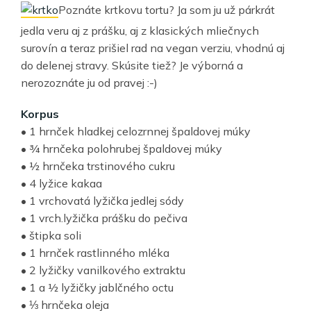
Poznáte krtkovu tortu? Ja som ju už párkrát
jedla veru aj z prášku, aj z klasických mliečnych
surovín a teraz prišiel rad na vegan verziu, vhodnú aj
do delenej stravy. Skúsite tiež? Je výborná a
nerozoznáte ju od pravej :-)
Korpus
• 1 hrnček hladkej celozrnnej špaldovej múky
• ¾ hrnčeka polohrubej špaldovej múky
• ½ hrnčeka trstinového cukru
• 4 lyžice kakaa
• 1 vrchovatá lyžička jedlej sódy
• 1 vrch.lyžička prášku do pečiva
• štipka soli
• 1 hrnček rastlinného mléka
• 2 lyžičky vanilkového extraktu
• 1 a ½ lyžičky jablčného octu
• ⅓ hrnčeka oleja