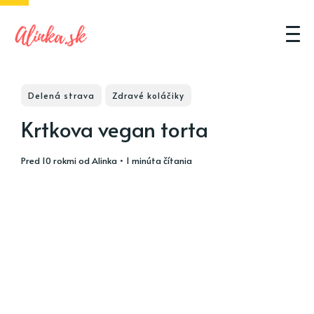
Delená strava
Zdravé koláčiky
Krtkova vegan torta
pred 10 rokmi
od
Alinka
• 1 minúta čítania