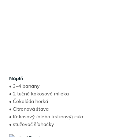
Náplň
• 3-4 banány
• 2 tučné kokosové mlieka
• Čokoláda horká
• Citronová šťava
• Kokosový (alebo trstinový) cukr
• stužovač šľahačky