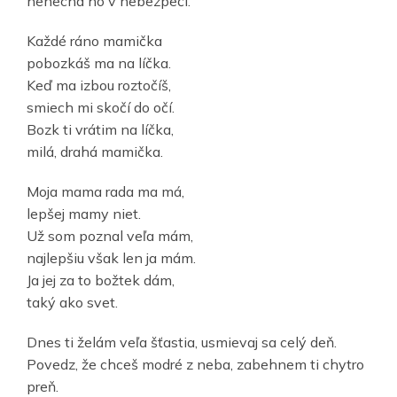
nenechá ho v nebezpečí.
Každé ráno mamička
pobozkáš ma na líčka.
Keď ma izbou roztočíš,
smiech mi skočí do očí.
Bozk ti vrátim na líčka,
milá, drahá mamička.
Moja mama rada ma má,
lepšej mamy niet.
Už som poznal veľa mám,
najlepšiu však len ja mám.
Ja jej za to božtek dám,
taký ako svet.
Dnes ti želám veľa šťastia, usmievaj sa celý deň.
Povedz, že chceš modré z neba, zabehnem ti chytro
preň.