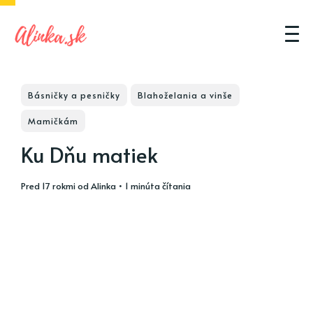
Básničky a pesničky
Blahoželania a vinše
Mamičkám
Ku Dňu matiek
pred 17 rokmi
od
Alinka
• 1 minúta čítania