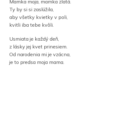
Mamka moja, mamka zlatá.
Ty by si si zaslúžila,
aby všetky kvietky v poli,
kvitli iba tebe kvôli.
Usmiata je každý deň,
z lásky jej kvet prinesiem.
Od narodenia mi je vzácna,
je to predsa moja mama.