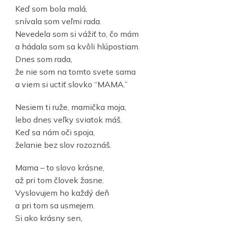
Keď som bola malá,
snívala som veľmi rada.
Nevedela som si vážiť to, čo mám
a hádala som sa kvôli hlúpostiam.
Dnes som rada,
že nie som na tomto svete sama
a viem si uctiť slovko “MAMA.”
Nesiem ti ruže, mamička moja,
lebo dnes veľky sviatok máš.
Keď sa nám oči spoja,
želanie bez slov rozoznáš.
Mama – to slovo krásne,
až pri tom človek žasne.
Vyslovujem ho každý deň
a pri tom sa usmejem.
Si ako krásny sen,