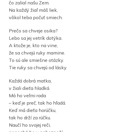
čo zalial našu Zem.
Na každý žiaľ máš liek,
vôkol teba počuť smiech.
Prečo sa chveje osika?
Lebo sa jej vetrík dotýka.
A ktože je, kto na vine,
že sa chvejú ruky mamine.
To sú ale smiešne otázky.
Tie ruky sa chvejú od lásky.
Každá dobrá matka,
v žiali dieťa hladká.
Má ho veľmi rada
– keď je preč, tak ho hľadá.
Keď má dieťa horúčku,
tak ho drží za rúčku.
Naučí ho svojej reči,