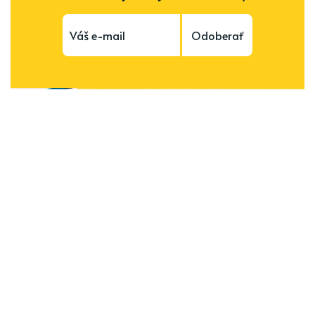
Odoberať
Subscribe to be notified of new content and
support Alinka.sk - Život a krása šikovnej