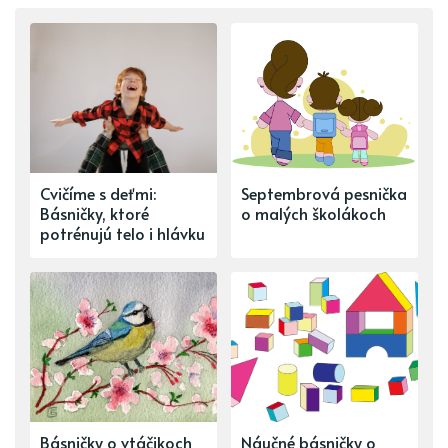
Cvičíme s deťmi:
Septembrová pesnička
Básničky, ktoré
o malých školákoch
potrénujú telo i hlávku
Básničky o vtáčikoch
Náučné básničky o