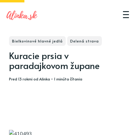
Bielkovinové hlavné jedlá
Delená strava
Kuracie prsia v
paradajkovom župane
pred 13 rokmi
od
Alinka
• 1 minúta čítania