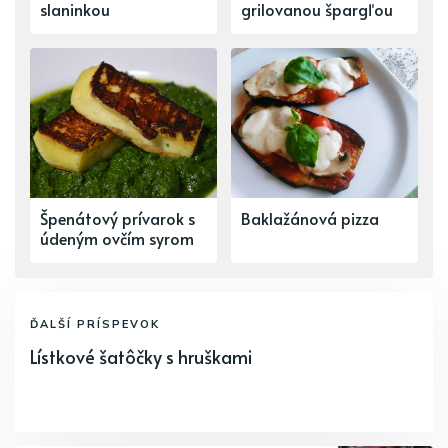
slaninkou
grilovanou špargľou
Špenátový prívarok s
Baklažánová pizza
údeným ovčím syrom
ĎALŠÍ PRÍSPEVOK
Lístkové šatôčky s hruškami