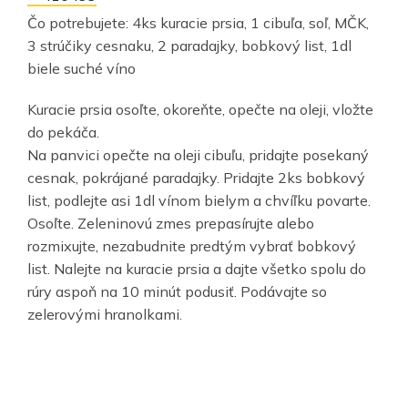
Čo potrebujete: 4ks kuracie prsia, 1 cibuľa, soľ, MČK,
3 strúčiky cesnaku, 2 paradajky, bobkový list, 1dl
biele suché víno
Kuracie prsia osoľte, okoreňte, opečte na oleji, vložte
do pekáča.
Na panvici opečte na oleji cibuľu, pridajte posekaný
cesnak, pokrájané paradajky. Pridajte 2ks bobkový
list, podlejte asi 1dl vínom bielym a chvíľku povarte.
Osoľte. Zeleninovú zmes prepasírujte alebo
rozmixujte, nezabudnite predtým vybrať bobkový
list. Nalejte na kuracie prsia a dajte všetko spolu do
rúry aspoň na 10 minút podusiť. Podávajte so
zelerovými hranolkami.