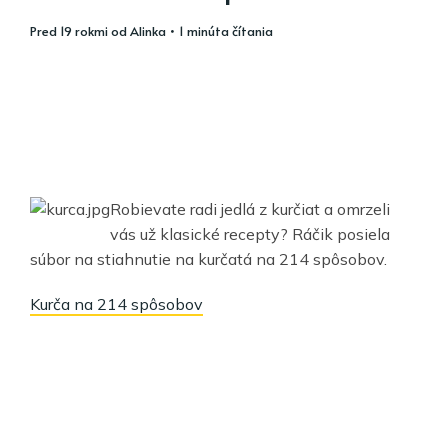
pred 19 rokmi
od
Alinka
• 1 minúta čítania
Robievate radi jedlá z kurčiat a omrzeli
vás už klasické recepty? Ráčik posiela
súbor na stiahnutie na kurčatá na 214 spôsobov.
Kurča na 214 spôsobov