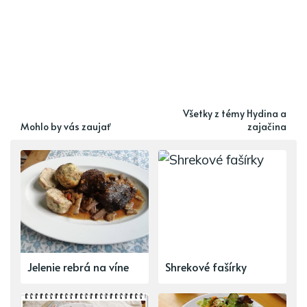
Všetky z témy Hydina a
Mohlo by vás zaujať
zajačina
Jelenie rebrá na víne
Shrekové fašírky