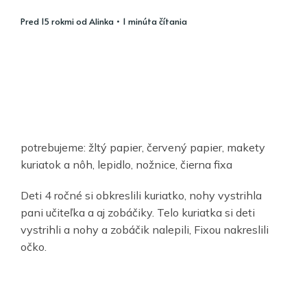
pred 15 rokmi
od
Alinka
• 1 minúta čítania
potrebujeme: žltý papier, červený papier, makety
kuriatok a nôh, lepidlo, nožnice, čierna fixa
Deti 4 ročné si obkreslili kuriatko, nohy vystrihla
pani učiteľka a aj zobáčiky. Telo kuriatka si deti
vystrihli a nohy a zobáčik nalepili, Fixou nakreslili
očko.