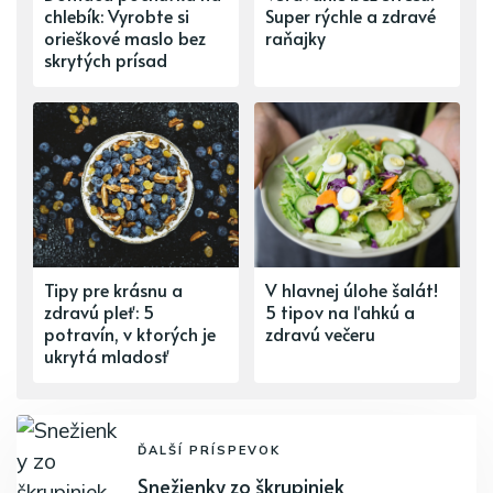
chlebík: Vyrobte si
Super rýchle a zdravé
orieškové maslo bez
raňajky
skrytých prísad
Tipy pre krásnu a
V hlavnej úlohe šalát!
zdravú pleť: 5
5 tipov na ľahkú a
potravín, v ktorých je
zdravú večeru
ukrytá mladosť
ĎALŠÍ PRÍSPEVOK
Snežienky zo škrupiniek