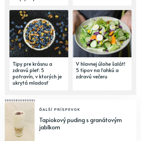
Tipy pre krásnu a
V hlavnej úlohe šalát!
zdravú pleť: 5
5 tipov na ľahkú a
potravín, v ktorých je
zdravú večeru
ukrytá mladosť
ĎALŠÍ PRÍSPEVOK
Tapiokový puding s granátovým
jablkom