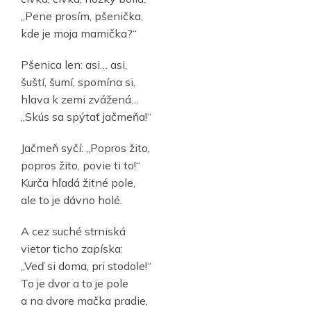
„Pene prosím, pšenička,
kde je moja mamička?“
Pšenica len: asi… asi,
šuští, šumí, spomína si,
hlava k zemi zvážená…
„Skús sa spýtať jačmeňa!“
Jačmeň syčí: „Popros žito,
popros žito, povie ti to!“
Kurča hľadá žitné pole,
ale to je dávno holé.
A cez suché strniská
vietor ticho zapíska:
„Veď si doma, pri stodole!“
To je dvor a to je pole
a na dvore mačka pradie,