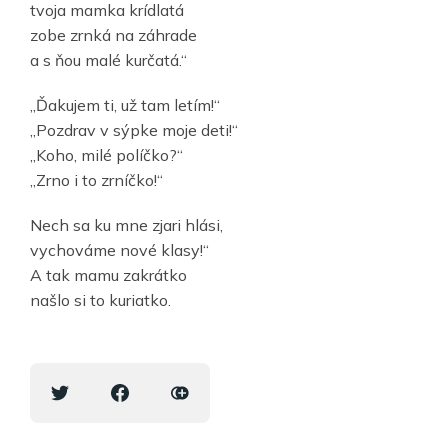
tvoja mamka krídlatá
zobe zrnká na záhrade
a s ňou malé kurčatá.“
„Ďakujem ti, už tam letím!“
„Pozdrav v sýpke moje deti!“
„Koho, milé políčko?“
„Zrno i to zrníčko!“
Nech sa ku mne zjari hlási,
vychováme nové klasy!“
A tak mamu zakrátko
našlo si to kuriatko.