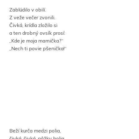
Zablúdilo v obilí.
Z veže večer zvonili.
Čivká, krídla zložilo si
a ten drobný ovsík prosí:
„Kde je moja mamička?“
„Nech ti povie pšenička!“
Beží kurča medzi polia,
čivká, čivká, nôžky bolia.