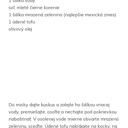
1 šálka vody
soľ, mleté čierne korenie
1 šálka mrazená zelenina (najlepšie mexická zmes)
1 údené tofu
olivový olej
Do misky dajte kuskus a zalejte ho šálkou vriacej
vody, premiešajte, osoľte a nechajte pod pokrievkou
nabobtnať. V osolenej vode mierne obvarte mrazenú
zeleninu, sceďte. Údené tofu nakrájajte na kocky, na