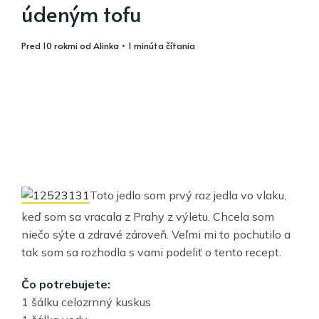
údeným tofu
pred 10 rokmi
od
Alinka
• 1 minúta čítania
Toto jedlo som prvý raz jedla vo vlaku,
keď som sa vracala z Prahy z výletu. Chcela som
niečo sýte a zdravé zároveň. Veľmi mi to pochutilo a
tak som sa rozhodla s vami podeliť o tento recept.
Čo potrebujete:
1 šálku celozrnný kuskus