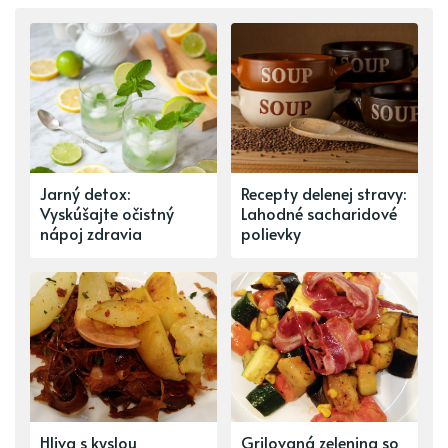
Jarný detox:
Recepty delenej stravy:
Vyskúšajte očistný
Lahodné sacharidové
nápoj zdravia
polievky
Hliva s kyslou
Grilovaná zelenina so