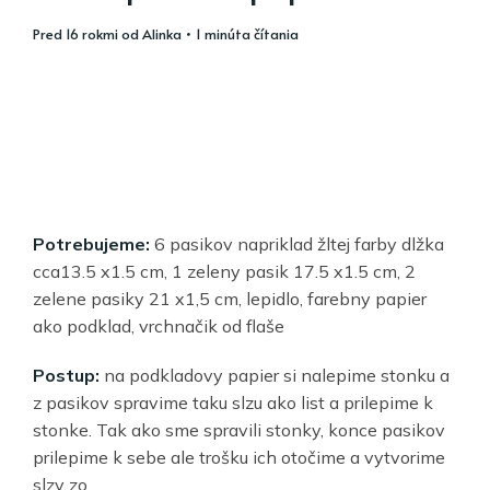
pred 16 rokmi
od
Alinka
• 1 minúta čítania
Potrebujeme:
6 pasikov napriklad žltej farby dlžka
cca13.5 x1.5 cm, 1 zeleny pasik 17.5 x1.5 cm, 2
zelene pasiky 21 x1,5 cm, lepidlo, farebny papier
ako podklad, vrchnačik od flaše
Postup:
na podkladovy papier si nalepime stonku a
z pasikov spravime taku slzu ako list a prilepime k
stonke. Tak ako sme spravili stonky, konce pasikov
prilepime k sebe ale trošku ich otočime a vytvorime
slzy zo