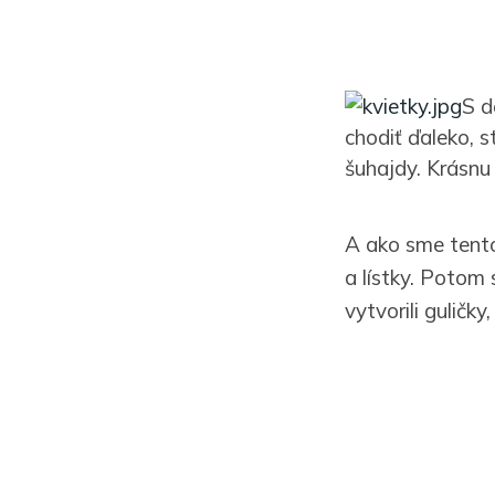
S d
chodiť ďaleko, s
šuhajdy. Krásnu 
A ako sme tento 
a lístky. Potom
vytvorili guličk