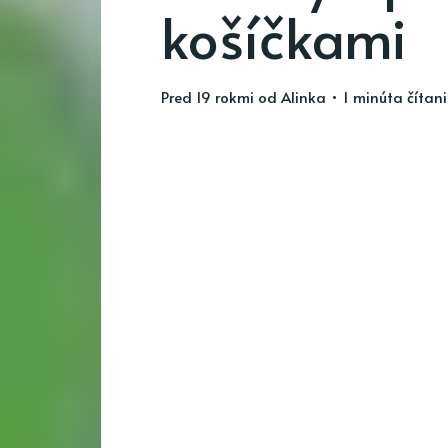
košíčkami
pred 19 rokmi
od
Alinka
• 1 minúta čítan