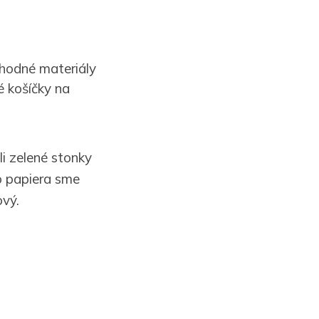
vhodné materiály
é košíčky na
li zelené stonky
ho papiera sme
ový.