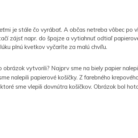
eťmi je stále čo vyrábať. A občas netreba vôbec po 
tačí zájsť napr. do špajze a vytiahnuť odtiaľ papierov
lúku plnú kvetkov vyčaríte za malú chvíľu.
obrázok vytvorili? Najprv sme na biely papier nalepi
 sme nalepili papierové košíčky. Z farebného krepové
y, ktoré sme vlepili dovnútra košíčkov. Obrázok bol hot