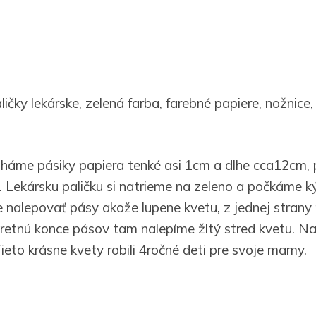
ičky lekárske, zelená farba, farebné papiere, nožnice, 
riháme pásiky papiera tenké asi 1cm a dlhe cca12cm, 
u. Lekársku paličku si natrieme na zeleno a počkáme 
alepovať pásy akože lupene kvetu, z jednej strany
tretnú konce pásov tam nalepíme žltý stred kvetu. Na
Tieto krásne kvety robili 4ročné deti pre svoje mamy.