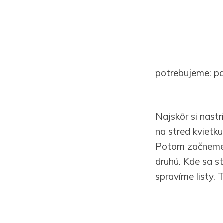
potrebujeme: pal
Najskôr si nast
na stred kvietk
Potom začneme n
druhú. Kde sa s
spravíme listy. 