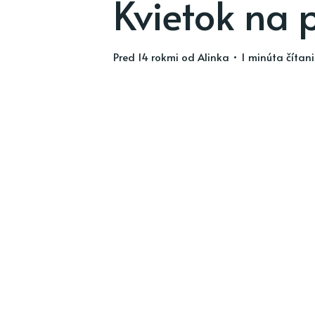
Kvietok na 
pred 14 rokmi
od
Alinka
• 1 minúta čítan