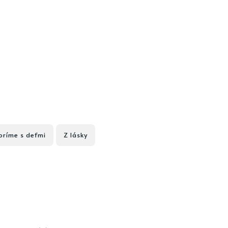
oríme s deťmi
Z lásky