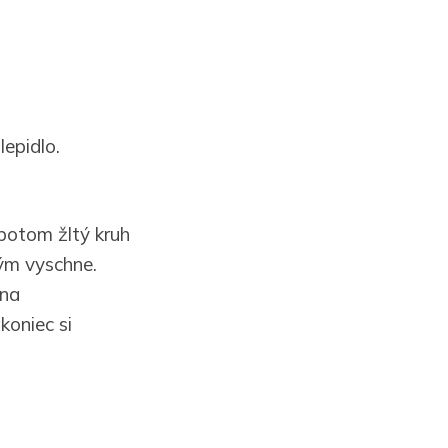
lepidlo.
potom žltý kruh
kým vyschne.
 na
koniec si