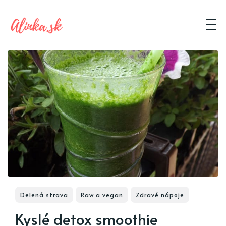
Delená strava
Raw a vegan
Zdravé nápoje
Kyslé detox smoothie