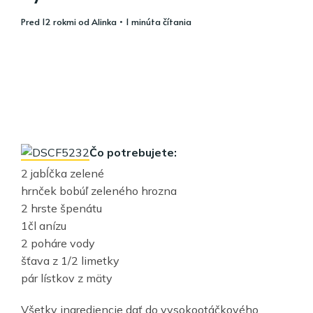
pred 12 rokmi
od
Alinka
• 1 minúta čítania
Čo potrebujete:
2 jabĺčka zelené
hrnček bobúľ zeleného hrozna
2 hrste špenátu
1čl anízu
2 poháre vody
šťava z 1/2 limetky
pár lístkov z mäty
Všetky ingrediencie dať do vysokootáčkového