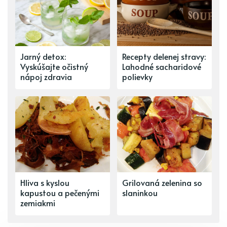
Jarný detox:
Recepty delenej stravy:
Vyskúšajte očistný
Lahodné sacharidové
nápoj zdravia
polievky
Hliva s kyslou
Grilovaná zelenina so
kapustou a pečenými
slaninkou
zemiakmi