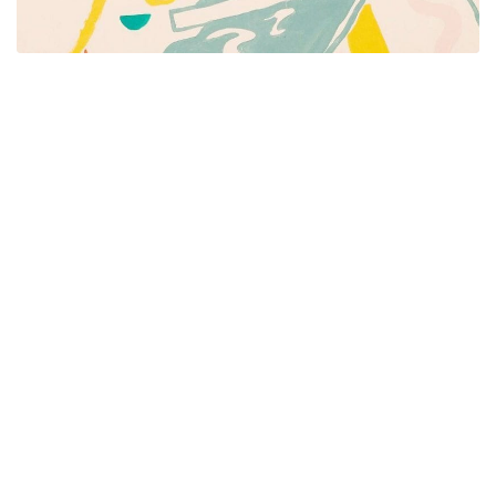
Píšeme pre mamičky aj oteckov. Kreatívne nápady
pre čas s deťmi. Články o rodine, básničky a pesničky
pre deti. Slovenské zvyky a sviatky a recepty.