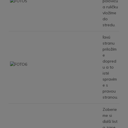
polovicu
a ruličku
vložíme
do
stredu.
ľavú
stranu
priložím
e
dopred
u a to
isté
spravím
e s
pravou
stranou.
Zoberie
me si
ďalší list
a zase