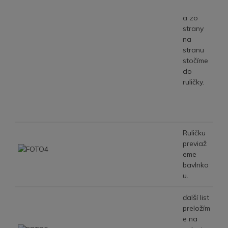
a zo
strany
na
stranu
stočíme
do
ruličky.
Ruličku
previaž
eme
bavlnko
u.
ďalší list
preložím
e na