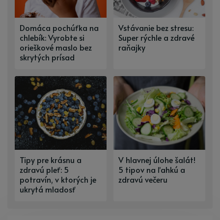
Domáca pochúťka na
Vstávanie bez stresu:
chlebík: Vyrobte si
Super rýchle a zdravé
orieškové maslo bez
raňajky
skrytých prísad
Tipy pre krásnu a
V hlavnej úlohe šalát!
zdravú pleť: 5
5 tipov na ľahkú a
potravín, v ktorých je
zdravú večeru
ukrytá mladosť