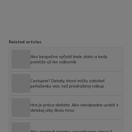
Related articles
Ako bezpečne vyčistiť biele zlato a kedy
pomôže už len odborník
Cestujete? Detaily, ktoré môžu zabolieť
peňaženku viac než predražený nákup
Hra je práca dieťaťa: Ako nenápadne urobiť z
detskej izby školu hrou
Ako zastaviť rapídne vypadávanie vlasov?