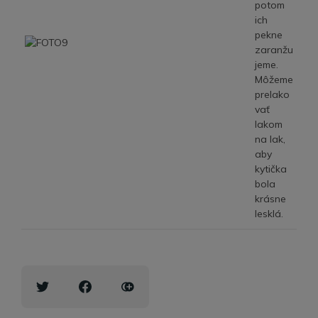
potom
ich
pekne
zaranžu
jeme.
Môžeme
prelako
vať
lakom
na lak,
aby
kytička
bola
krásne
lesklá.