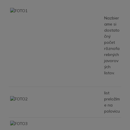
Nazbier
ame si
dostato
čný
počet
rôznofa
rebných
javorov
ých
listov.
list
preložím
e na
polovicu