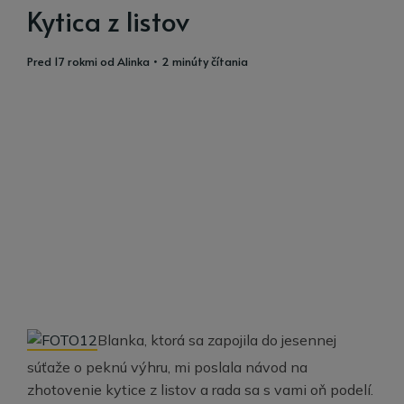
Kytica z listov
pred 17 rokmi
od
Alinka
• 2 minúty čítania
Blanka, ktorá sa zapojila do jesennej
súťaže o peknú výhru, mi poslala návod na
zhotovenie kytice z listov a rada sa s vami oň podelí.