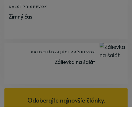
ĎALŠÍ PRÍSPEVOK
Zimný čas
PREDCHÁDZAJÚCI PRÍSPEVOK
Zálievka na šalát
Odoberajte najnovšie články.
Odoberať