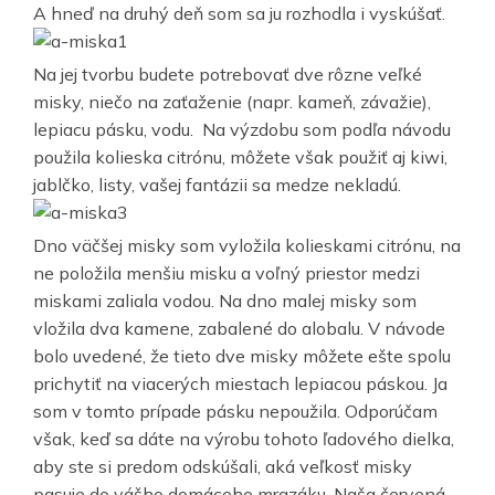
A hneď na druhý deň som sa ju rozhodla i vyskúšať.
Na jej tvorbu budete potrebovať dve rôzne veľké
misky, niečo na zaťaženie (napr. kameň, závažie),
lepiacu pásku, vodu. Na výzdobu som podľa návodu
použila kolieska citrónu, môžete však použiť aj kiwi,
jablčko, listy, vašej fantázii sa medze nekladú.
Dno väčšej misky som vyložila kolieskami citrónu, na
ne položila menšiu misku a voľný priestor medzi
miskami zaliala vodou. Na dno malej misky som
vložila dva kamene, zabalené do alobalu. V návode
bolo uvedené, že tieto dve misky môžete ešte spolu
prichytiť na viacerých miestach lepiacou páskou. Ja
som v tomto prípade pásku nepoužila. Odporúčam
však, keď sa dáte na výrobu tohoto ľadového dielka,
aby ste si predom odskúšali, aká veľkosť misky
pasuje do vášho domáceho mrazáku. Naša červená