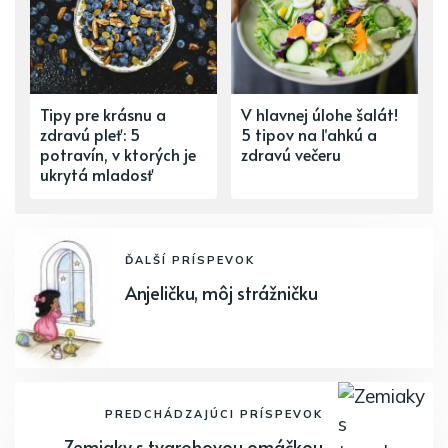
Tipy pre krásnu a
V hlavnej úlohe šalát!
zdravú pleť: 5
5 tipov na ľahkú a
potravín, v ktorých je
zdravú večeru
ukrytá mladosť
ĎALŠÍ PRÍSPEVOK
Anjeličku, môj strážničku
PREDCHÁDZAJÚCI PRÍSPEVOK
Zemiaky s tvarohovou omáčkou