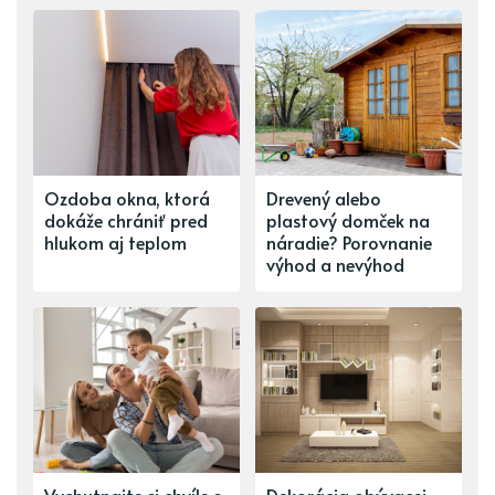
Ozdoba okna, ktorá
Drevený alebo
dokáže chrániť pred
plastový domček na
hlukom aj teplom
náradie? Porovnanie
výhod a nevýhod
Vychutnajte si chvíle s
Dekorácia obývacej