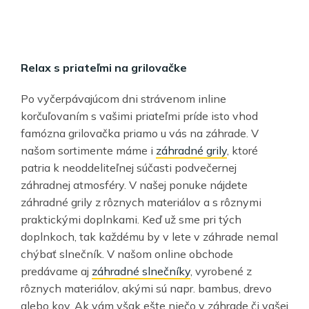
Relax s priateľmi na grilovačke
Po vyčerpávajúcom dni strávenom inline
korčuľovaním s vašimi priateľmi príde isto vhod
famózna grilovačka priamo u vás na záhrade. V
našom sortimente máme i
záhradné grily
, ktoré
patria k neoddeliteľnej súčasti podvečernej
záhradnej atmosféry. V našej ponuke nájdete
záhradné grily z rôznych materiálov a s rôznymi
praktickými doplnkami. Keď už sme pri tých
doplnkoch, tak každému by v lete v záhrade nemal
chýbať slnečník. V našom online obchode
predávame aj
záhradné slnečníky
, vyrobené z
rôznych materiálov, akými sú napr. bambus, drevo
alebo kov. Ak vám však ešte niečo v záhrade či vašej