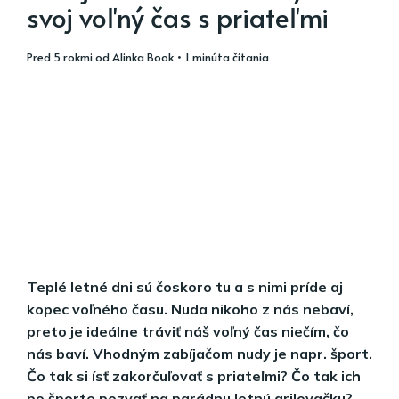
svoj voľný čas s priateľmi
pred 5 rokmi
od
Alinka Book
• 1 minúta čítania
Teplé letné dni sú čoskoro tu a s nimi príde aj
kopec voľného času. Nuda nikoho z nás nebaví,
preto je ideálne tráviť náš voľný čas niečím, čo
nás baví. Vhodným zabíjačom nudy je napr. šport.
Čo tak si ísť zakorčuľovať s priateľmi? Čo tak ich
po športe pozvať na parádnu letnú grilovačku?