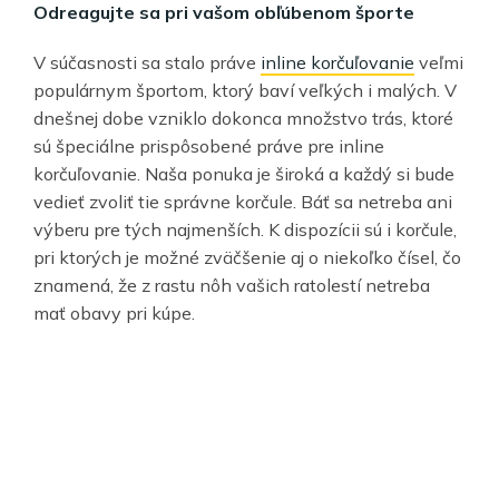
Odreagujte sa pri vašom obľúbenom športe
V súčasnosti sa stalo práve
inline korčuľovanie
veľmi
populárnym športom, ktorý baví veľkých i malých. V
dnešnej dobe vzniklo dokonca množstvo trás, ktoré
sú špeciálne prispôsobené práve pre inline
korčuľovanie. Naša ponuka je široká a každý si bude
vedieť zvoliť tie správne korčule. Báť sa netreba ani
výberu pre tých najmenších. K dispozícii sú i korčule,
pri ktorých je možné zväčšenie aj o niekoľko čísel, čo
znamená, že z rastu nôh vašich ratolestí netreba
mať obavy pri kúpe.