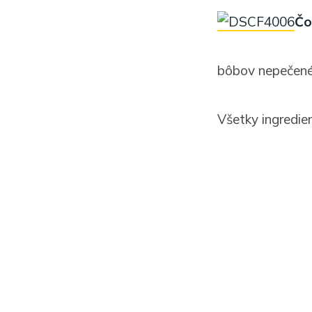
Čo
bôbov nepečené
Všetky ingredie