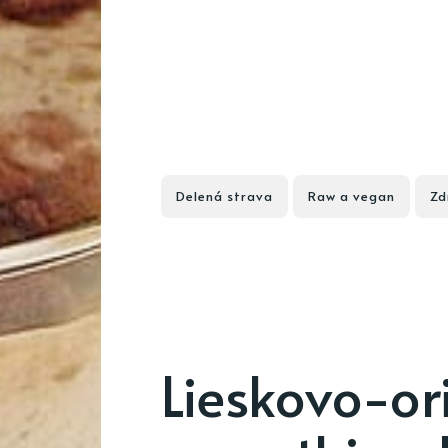
Delená strava
Raw a vegan
Zd
Lieskovo-or