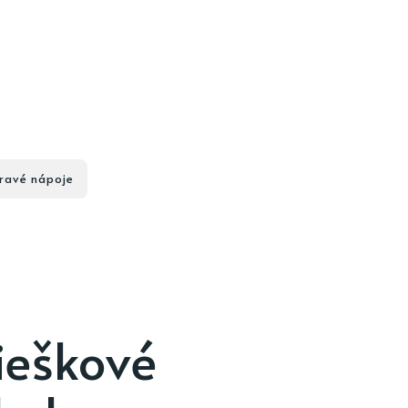
ravé nápoje
ieškové