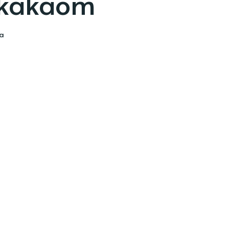
 kakaom
ia