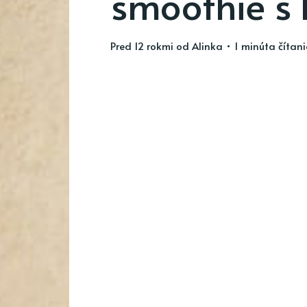
smoothie s
pred 12 rokmi
od
Alinka
• 1 minúta čítan