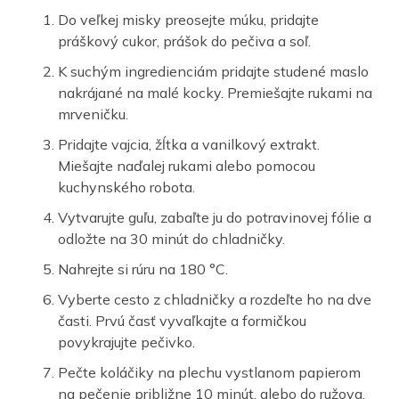
Do veľkej misky preosejte múku, pridajte
práškový cukor, prášok do pečiva a soľ.
K suchým ingredienciám pridajte studené maslo
nakrájané na malé kocky. Premiešajte rukami na
mrveničku.
Pridajte vajcia, žĺtka a vanilkový extrakt.
Miešajte naďalej rukami alebo pomocou
kuchynského robota.
Vytvarujte guľu, zabaľte ju do potravinovej fólie a
odložte na 30 minút do chladničky.
Nahrejte si rúru na 180 °C.
Vyberte cesto z chladničky a rozdeľte ho na dve
časti. Prvú časť vyvaľkajte a formičkou
povykrajujte pečivko.
Pečte koláčiky na plechu vystlanom papierom
na pečenie približne 10 minút, alebo do ružova.