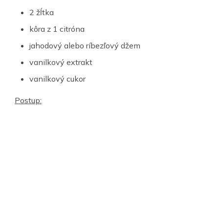
2 žĺtka
kôra z 1 citróna
jahodový alebo ríbezľový džem
vanilkový extrakt
vanilkový cukor
Postup: