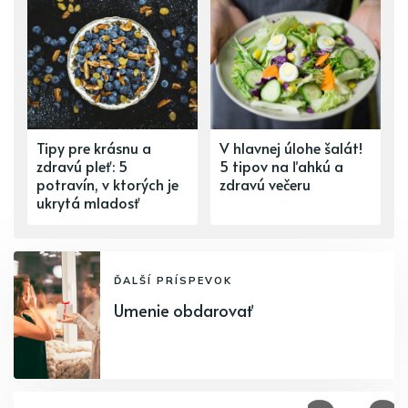
Tipy pre krásnu a
V hlavnej úlohe šalát!
zdravú pleť: 5
5 tipov na ľahkú a
potravín, v ktorých je
zdravú večeru
ukrytá mladosť
ĎALŠÍ PRÍSPEVOK
Umenie obdarovať