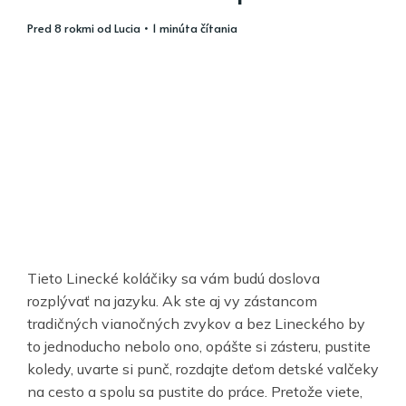
pred 8 rokmi
od
Lucia
• 1 minúta čítania
Tieto Linecké koláčiky sa vám budú doslova
rozplývať na jazyku. Ak ste aj vy zástancom
tradičných vianočných zvykov a bez Lineckého by
to jednoducho nebolo ono, opášte si zásteru, pustite
koledy, uvarte si punč, rozdajte deťom detské valčeky
na cesto a spolu sa pustite do práce. Pretože viete,