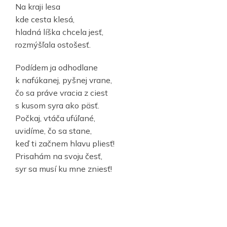
Na kraji lesa
kde cesta klesá,
hladná líška chcela jesť,
rozmýšľala ostošesť.
Podídem ja odhodlane
k nafúkanej, pyšnej vrane,
čo sa práve vracia z ciest
s kusom syra ako päsť.
Počkaj, vtáča ufúľané,
uvidíme, čo sa stane,
keď ti začnem hlavu pliesť!
Prisahám na svoju česť,
syr sa musí ku mne zniesť!