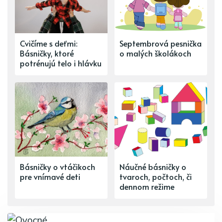
Cvičíme s deťmi:
Septembrová pesnička
Básničky, ktoré
o malých školákoch
potrénujú telo i hlávku
Básničky o vtáčikoch
Náučné básničky o
pre vnímavé deti
tvaroch, počtoch, či
dennom režime