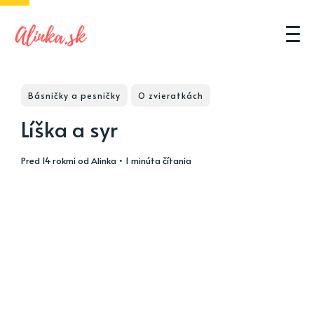
Básničky a pesničky
O zvieratkách
Líška a syr
pred 14 rokmi
od
Alinka
• 1 minúta čítania