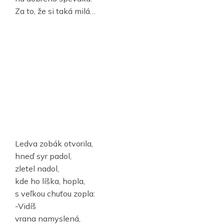
Za to, že si taká milá…
Ledva zobák otvorila,
hneď syr padol,
zletel nadol,
kde ho líška, hopla,
s veľkou chuťou zopla:
-Vidíš
vrana namyslená,