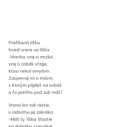
Prefíkaná líška
hneď vrane sa líška:
-Vranka, vraj si mrzká ,
vraj ti zobák vŕzga,
ktosi riekol omylom.
Zaspievaj mi o milom,
s ktorým pôjdeš na sobáš
a čo preňho pod zub máš?
Vrana len tak rastie,
s radosťou jej zakráka:
-Máš ty, líška, šťastie
na dobrého speváka!