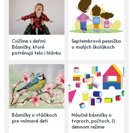
Cvičíme s deťmi:
Septembrová pesnička
Básničky, ktoré
o malých školákoch
potrénujú telo i hlávku
Básničky o vtáčikoch
Náučné básničky o
pre vnímavé deti
tvaroch, počtoch, či
dennom režime