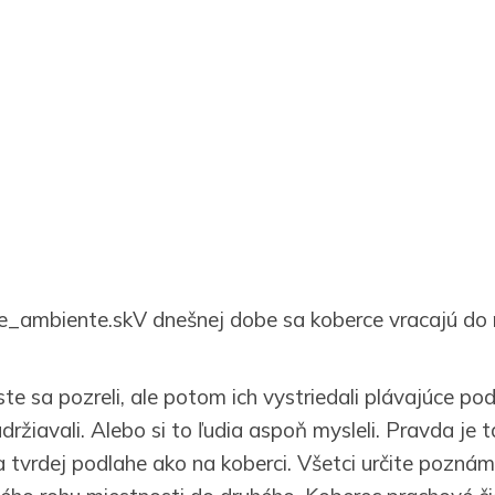
V dnešnej dobe sa koberce vracajú do
te sa pozreli, ale potom ich vystriedali plávajúce pod
udržiavali. Alebo si to ľudia aspoň mysleli. Pravda je 
na tvrdej podlahe ako na koberci. Všetci určite pozná