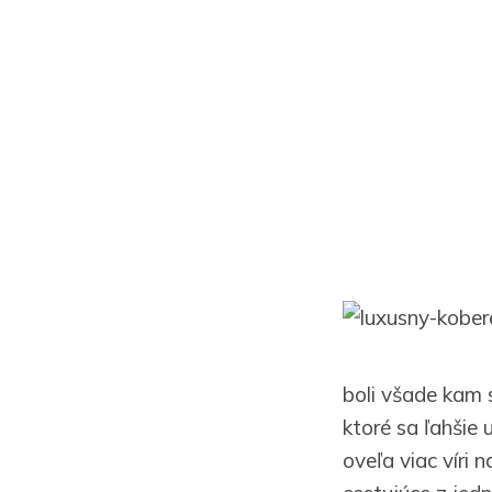
boli všade kam s
ktoré sa ľahšie 
oveľa viac víri 