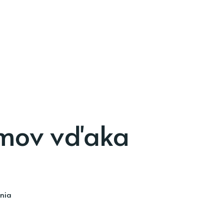
omov vďaka
ania