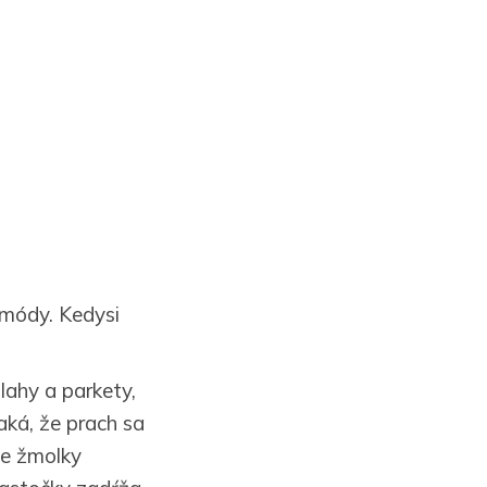
 módy. Kedysi
lahy a parkety,
taká, že prach sa
me žmolky