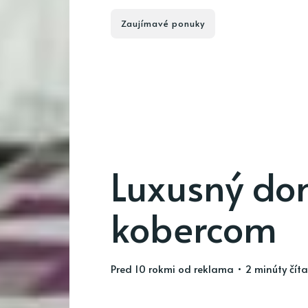
Zaujímavé ponuky
Luxusný d
kobercom
pred 10 rokmi
od
reklama
• 2 minúty čít