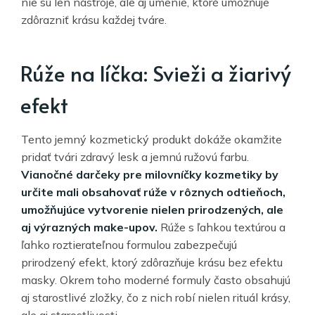
nie sú len nástroje, ale aj umenie, ktoré umožňuje
zdôrazniť krásu každej tváre.
Rúže na líčka: Svieži a žiarivý
efekt
Tento jemný kozmetický produkt dokáže okamžite
pridať tvári zdravý lesk a jemnú ružovú farbu.
Vianočné darčeky pre milovníčky kozmetiky by
určite mali obsahovať rúže v rôznych odtieňoch,
umožňujúce vytvorenie nielen prirodzených, ale
aj výrazných make-upov.
Rúže s ľahkou textúrou a
ľahko roztierateľnou formulou zabezpečujú
prirodzený efekt, ktorý zdôrazňuje krásu bez efektu
masky. Okrem toho moderné formuly často obsahujú
aj starostlivé zložky, čo z nich robí nielen rituál krásy,
ale aj starostlivosti.