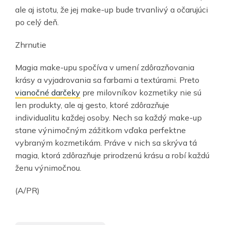
ale aj istotu, že jej make-up bude trvanlivý a očarujúci
po celý deň.
Zhrnutie
Magia make-upu spočíva v umení zdôrazňovania
krásy a vyjadrovania sa farbami a textúrami. Preto
vianočné darčeky
pre milovníkov kozmetiky nie sú
len produkty, ale aj gesto, ktoré zdôrazňuje
individualitu každej osoby. Nech sa každý make-up
stane výnimočným zážitkom vďaka perfektne
vybraným kozmetikám. Práve v nich sa skrýva tá
magia, ktorá zdôrazňuje prirodzenú krásu a robí každú
ženu výnimočnou.
(A/PR)