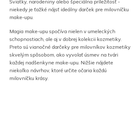
Sviatky, narodeniny alebo špeciálna príležitosť -
niekedy je ťažké nájsť ideálny darček pre milovníčku
make-upu.
Magia make-upu spočíva nielen v umeleckých
schopnostiach, ale aj v dobrej kolekcii kozmetiky.
Preto sú vianočné darčeky pre milovníkov kozmetiky
skvelým spôsobom, ako vyvolať úsmev na tvári
každej nadšenkyne make-upu. Nižšie nájdete
niekoľko návrhov, ktoré určite očaria každú
milovníčku krásy.