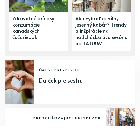
Zdravotné prínosy
Ako vybrať ideálny
konzumácie
jesenný kabát? Trendy
kanadských
a inšpirácie na
čučoriedok
nadchádzajúcu sezónu
od TATUUM
ĎALŠÍ PRÍSPEVOK
Darček pre sestru
PREDCHÁDZAJÚCI PRÍSPEVOK
Aké trendy interiérového dizajnu
nás určite neminú v roku 2024?