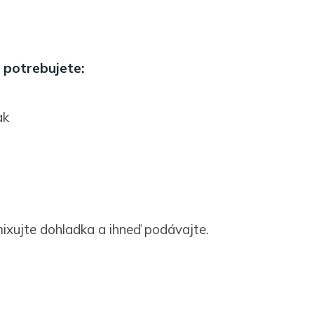
 potrebujete:
ak
mixujte dohladka a ihneď podávajte.