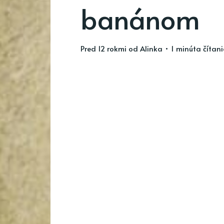
banánom
pred 12 rokmi
od
Alinka
• 1 minúta čítan