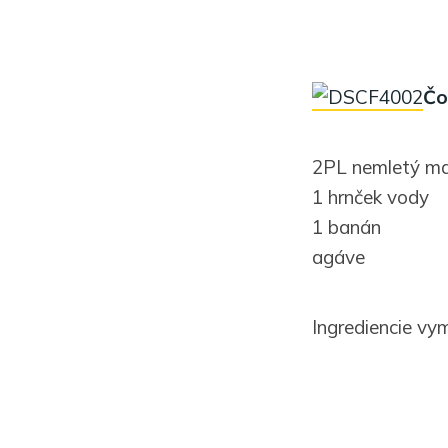
Čo
2PL nemletý m
1 hrnček vody
1 banán
agáve
Ingrediencie vy