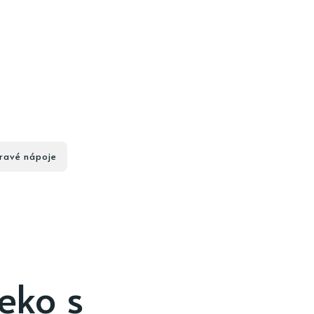
ravé nápoje
eko s