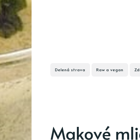
Delená strava
Raw a vegan
Zd
Makové mli