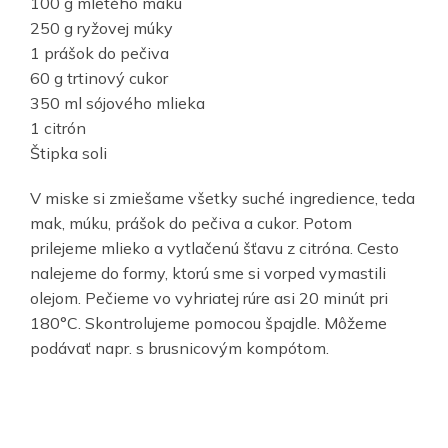
100 g mletého maku
250 g ryžovej múky
1 prášok do pečiva
60 g trtinový cukor
350 ml sójového mlieka
1 citrón
Štipka soli
V miske si zmiešame všetky suché ingredience, teda
mak, múku, prášok do pečiva a cukor. Potom
prilejeme mlieko a vytlačenú šťavu z citróna. Cesto
nalejeme do formy, ktorú sme si vorped vymastili
olejom. Pečieme vo vyhriatej rúre asi 20 minút pri
180°C. Skontrolujeme pomocou špajdle. Môžeme
podávať napr. s brusnicovým kompótom.