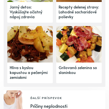
Jarný detox:
Recepty delenej stravy:
Vyskúšajte očistný
Lahodné sacharidové
nápoj zdravia
polievky
Hliva s kyslou
Grilovaná zelenina so
kapustou a pečenými
slaninkou
zemiakmi
ĎALŠÍ PRÍSPEVOK
Príčiny neplodnosti