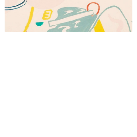
Píšeme pre mamičky aj oteckov. Kreatívne nápady
pre čas s deťmi. Články o rodine, básničky a pesničky