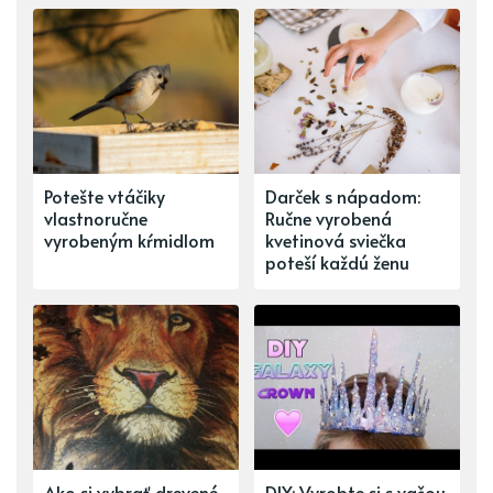
Potešte vtáčiky
Darček s nápadom:
vlastnoručne
Ručne vyrobená
vyrobeným kŕmidlom
kvetinová sviečka
poteší každú ženu
Ako si vybrať drevené
DIY: Vyrobte si s vašou