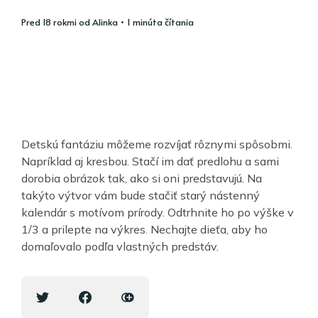
pred 18 rokmi
od
Alinka
• 1 minúta čítania
Detskú fantáziu môžeme rozvíjať rôznymi spôsobmi.
Napríklad aj kresbou. Stačí im dať predlohu a sami
dorobia obrázok tak, ako si oni predstavujú. Na
takýto výtvor vám bude stačiť starý nástenný
kalendár s motívom prírody. Odtrhnite ho po výške v
1/3 a prilepte na výkres. Nechajte dieťa, aby ho
domaľovalo podľa vlastných predstáv.