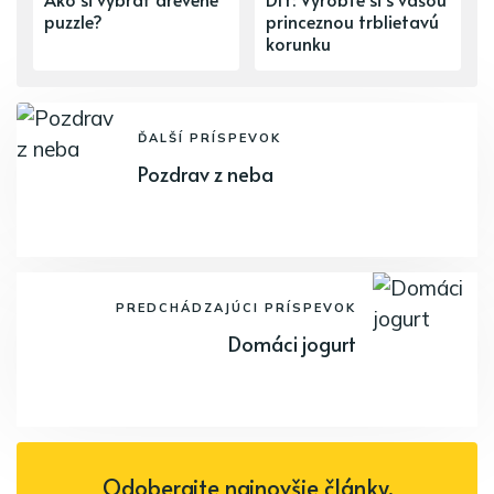
puzzle?
princeznou trblietavú
korunku
ĎALŠÍ PRÍSPEVOK
Pozdrav z neba
PREDCHÁDZAJÚCI PRÍSPEVOK
Domáci jogurt
Odoberajte najnovšie články.