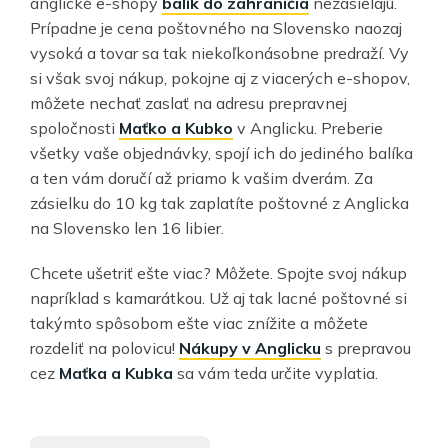
anglické e-shopy
balík do zahraničia
nezasielajú.
Prípadne je cena poštovného na Slovensko naozaj
vysoká a tovar sa tak niekoľkonásobne predraží. Vy
si však svoj nákup, pokojne aj z viacerých e-shopov,
môžete nechať zaslať na adresu prepravnej
spoločnosti
Maťko a Kubko
v Anglicku. Preberie
všetky vaše objednávky, spojí ich do jediného balíka
a ten vám doručí až priamo k vašim dverám. Za
zásielku do 10 kg tak zaplatíte poštovné z Anglicka
na Slovensko len 16 libier.
Chcete ušetriť ešte viac? Môžete. Spojte svoj nákup
napríklad s kamarátkou. Už aj tak lacné poštovné si
takýmto spôsobom ešte viac znížite a môžete
rozdeliť na polovicu!
Nákupy v Anglicku
s prepravou
cez
Maťka a Kubka
sa vám teda určite vyplatia.