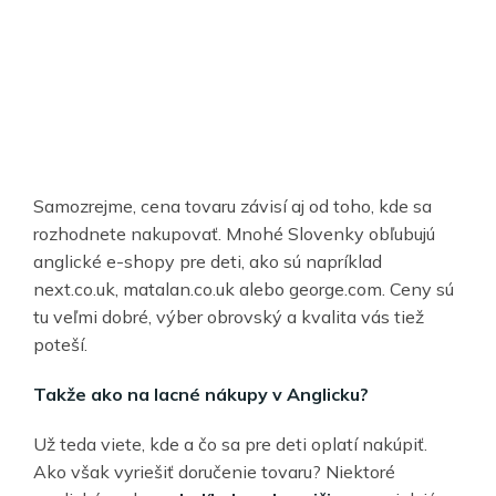
Samozrejme, cena tovaru závisí aj od toho, kde sa
rozhodnete nakupovať. Mnohé Slovenky obľubujú
anglické e-shopy pre deti, ako sú napríklad
next.co.uk, matalan.co.uk alebo george.com. Ceny sú
tu veľmi dobré, výber obrovský a kvalita vás tiež
poteší.
Takže ako na lacné nákupy v Anglicku?
Už teda viete, kde a čo sa pre deti oplatí nakúpiť.
Ako však vyriešiť doručenie tovaru? Niektoré