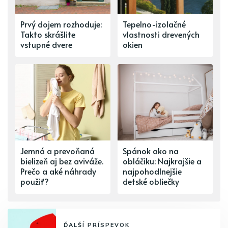
Prvý dojem rozhoduje:
Tepelno-izolačné
Takto skrášlite
vlastnosti drevených
vstupné dvere
okien
Jemná a prevoňaná
Spánok ako na
bielizeň aj bez aviváže.
obláčiku: Najkrajšie a
Prečo a aké náhrady
najpohodlnejšie
použiť?
detské obliečky
ĎALŠÍ PRÍSPEVOK