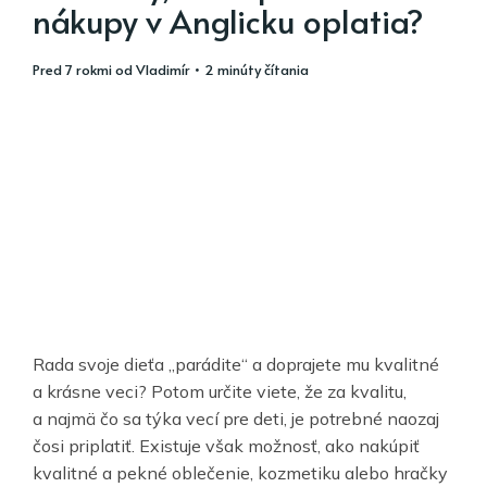
nákupy v Anglicku oplatia?
pred 7 rokmi
od
Vladimír
• 2 minúty čítania
Rada svoje dieťa „parádite“ a doprajete mu kvalitné
a krásne veci? Potom určite viete, že za kvalitu,
a najmä čo sa týka vecí pre deti, je potrebné naozaj
čosi priplatiť. Existuje však možnosť, ako nakúpiť
kvalitné a pekné oblečenie, kozmetiku alebo hračky