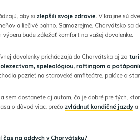
ádzajú, aby si
zlepšili svoje zdravie
. V krajine sú dv
eňov a liečivé bahno. Samozrejme, Chorvátsko sa del
ch výberu bude záležať komfort na vašej dovolenke.
ívnej dovolenky prichádzajú do Chorvátska aj za
turi
orolezectvom, speleológiou, raftingom a potápan
chodia pozrieť na staroveké amfiteátre, paláce a star
sa sem dostanete aj autom, čo je dobré pre tých, kto
 zasa o dôvod viac, prečo
zvládnuť kondičné jazdy
a 
ší čas na oddych v Chorvátsku?