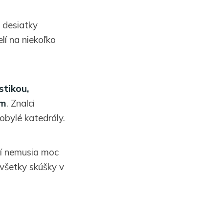
e desiatky
í na niekoľko
stikou,
ím
. Znalci
obylé katedrály.
rí nemusia moc
všetky skúšky v