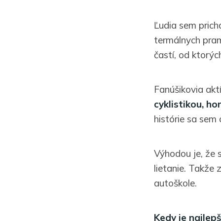
Ľudia sem prich
termálnych pram
častí, od ktorý
Fanúšikovia akt
cyklistikou, h
histórie sa sem 
Výhodou je, že 
lietanie. Takže
autoškole.
Kedy je najlep