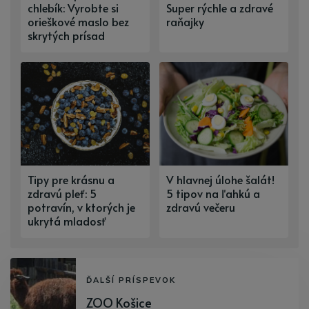
chlebík: Vyrobte si
Super rýchle a zdravé
orieškové maslo bez
raňajky
skrytých prísad
Tipy pre krásnu a
V hlavnej úlohe šalát!
zdravú pleť: 5
5 tipov na ľahkú a
potravín, v ktorých je
zdravú večeru
ukrytá mladosť
ĎALŠÍ PRÍSPEVOK
ZOO Košice