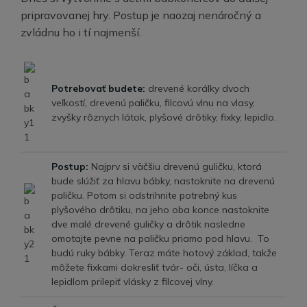
pripravovanej hry. Postup je naozaj nenáročný a
zvládnu ho i tí najmenší.
Potrebovať budete:
drevené korálky dvoch
veľkostí, drevenú paličku, filcovú vlnu na vlasy,
zvyšky rôznych látok, plyšové drôtiky, fixky, lepidlo.
Postup:
Najprv si väčšiu drevenú guličku, ktorá
bude slúžiť za hlavu bábky, nastoknite na drevenú
paličku. Potom si odstrihnite potrebný kus
plyšového drôtiku, na jeho oba konce nastoknite
dve malé drevené guličky a drôtik nasledne
omotajte pevne na paličku priamo pod hlavu. To
budú ruky bábky. Teraz máte hotový základ, takže
môžete fixkami dokresliť tvár- oči, ústa, líčka a
lepidlom prilepiť vlásky z filcovej vlny.