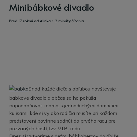
Minibábkové divadlo
pred 17 rokmi
od
Alinka
• 2 minúty čítania
Snáď každé dieťa s obľubou navštevuje
bábkové divadlo a občas sa ho pokúša
napodobňovať i doma, s jednoduchými domácimi
kulisami, kde si vy ako rodičia musíte pri každom
predstavení povinne sadnúť do prvého radu pre
pozvaných hostí, tzv. V.I.P. radu.
Dnes si vytvoríme s deťmi bábkohercov do ďalšej