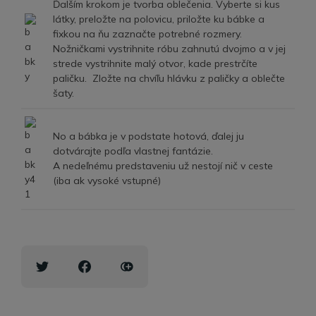
Ďalším krokom je tvorba oblečenia. Vyberte si kus
látky, preložte na polovicu, priložte ku bábke a
fixkou na ňu zaznačte potrebné rozmery.
Nožničkami vystrihnite róbu zahnutú dvojmo a v jej
strede vystrihnite malý otvor, kade prestrčíte
paličku. Zložte na chvíľu hlávku z paličky a oblečte
šaty.
No a bábka je v podstate hotová, ďalej ju
dotvárajte podľa vlastnej fantázie.
A nedeľnému predstaveniu už nestojí nič v ceste
(iba ak vysoké vstupné)