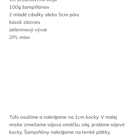
100g šampiňónov
2 mladé cibuľky alebo 5cm póru
kúsok zázvoru
zeleninový vývar
2PL miso
Tofu osušíme a nakrájame na 1cm kocky. V malej
miske zmiešame sójovú omáčku, olej, pridáme sójové
kocky. Šampiňóny nakrájame na tenké plátky.