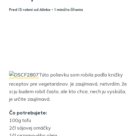
pred 13 rokmi
od
Alinka
• 1 minúta čítania
Túto polievku som robila podľa knižky
receptov pre vegetariánov. Je zaujímavá, netvrdím, že
si ju budem robiť často, ale kto chce, nech ju vyskúša,
je určite zaujímavá.
Čo potrebujete:
100g tofu
2čl sójovej omáčky
1čl sezamového oleja