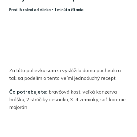
pred 16 rokmi
od
Alinka
• 1 minúta čítania
Za túto polievku som si vyslúžila doma pochvalu a
tak sa podelím o tento veľmi jednoduchý recept.
Čo potrebujete:
bravčová kosť, veľká konzerva
hrášku, 2 strúčiky cesnaku, 3-4 zemiaky, soľ, korenie,
majorán