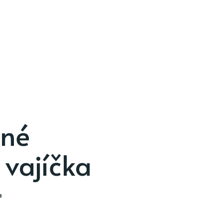
né
 vajíčka
a