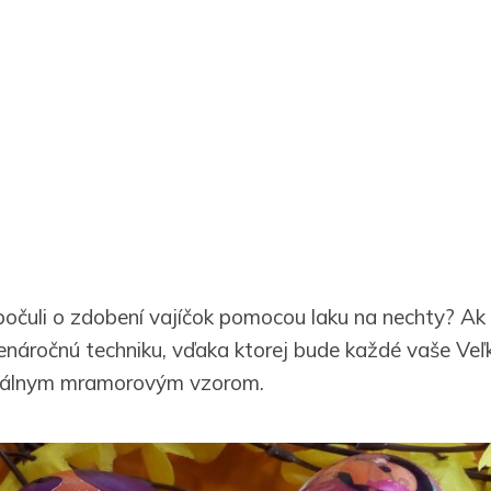
počuli o zdobení vajíčok pomocou laku na nechty? Ak n
enáročnú techniku, vďaka ktorej bude každé vaše Veľ
nálnym mramorovým vzorom.