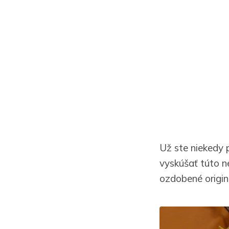
Už ste niekedy 
vyskúšať túto n
ozdobené origi