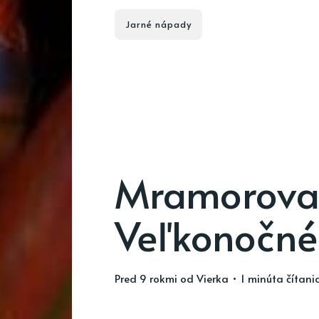
Jarné nápady
Mramorova
Veľkonočné
pred 9 rokmi
od
Vierka
• 1 minúta čítani