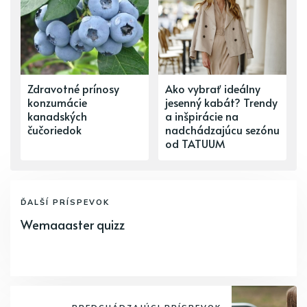
Zdravotné prínosy
Ako vybrať ideálny
konzumácie
jesenný kabát? Trendy
kanadských
a inšpirácie na
čučoriedok
nadchádzajúcu sezónu
od TATUUM
ĎALŠÍ PRÍSPEVOK
Wemaaaster quizz