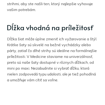
strihmi, aby ste našli ten, ktorý najlepšie vyhovuje
vašim potrebám.
Dĺžka vhodná na príležitosť
Dĺžka šiat môže úplne zmeniť ich vyžarovanie a štýl.
Krátke šaty sú skvelé na bežné vychádzky alebo
párty, zatiaľ čo dlhé strihy sú ideálne na formálnejšie
príležitosti. V Medicine staviame na univerzálnosť,
preto sú naše šaty dostupné v rôznych dĺžkach, od
mini po maxi. Nezabudnite si vybrať dĺžku, ktorá
nielen zodpovedá typu udalosti, ale je tiež pohodlná
a umožňuje vám cítiť sa voľne.