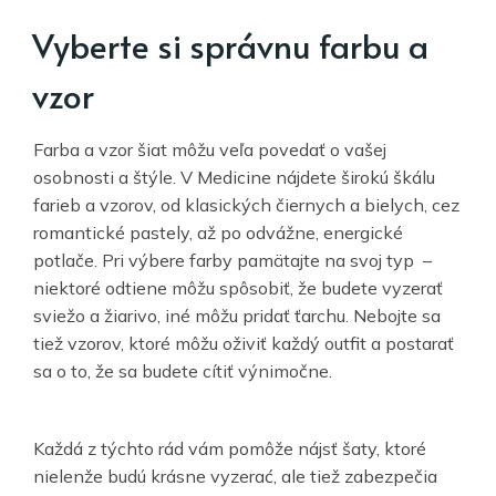
Vyberte si správnu farbu a
vzor
Farba a vzor šiat môžu veľa povedať o vašej
osobnosti a štýle. V Medicine nájdete širokú škálu
farieb a vzorov, od klasických čiernych a bielych, cez
romantické pastely, až po odvážne, energické
potlače. Pri výbere farby pamätajte na svoj typ –
niektoré odtiene môžu spôsobiť, že budete vyzerať
sviežo a žiarivo, iné môžu pridať ťarchu. Nebojte sa
tiež vzorov, ktoré môžu oživiť každý outfit a postarať
sa o to, že sa budete cítiť výnimočne.
Každá z týchto rád vám pomôže nájsť šaty, ktoré
nielenže budú krásne vyzerać, ale tiež zabezpečia