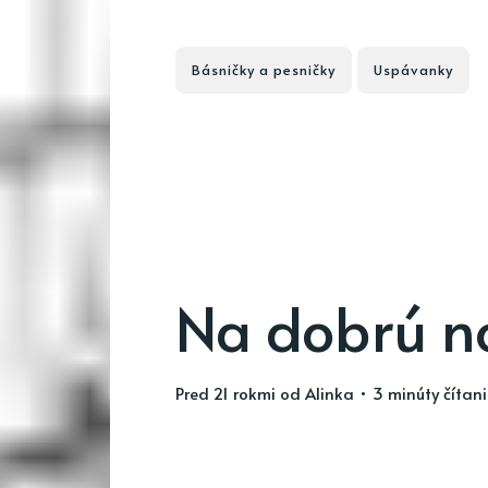
Básničky a pesničky
Uspávanky
Na dobrú n
pred 21 rokmi
od
Alinka
• 3 minúty čítan