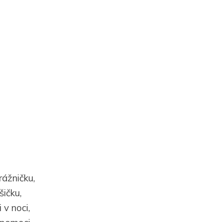
rážničku,
šičku,
 v noci,