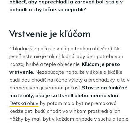
obliecť, aby neprechladli a zároveň boli stále v
pohodlí a zbytočne sa nepotili?
Vrstvenie je kľúčom
Chladnejšie počasie volá po teplom oblečení. No
jeseň ešte nie je tak chladná, aby deti potrebovali
naozaj hrubé a teplé oblečenie.
Kľúčom je preto
vrstvenie
. Nezabúdajte na to, že v škole a škôlke
budú deti chodiť na rôzne výlety a prechádzky, a to v
premenlivom jesennom počasí.
Stavte na funkčné
materiály, ako je softshell alebo merino vlna
.
Detská obuv
by potom mala byť nepremokavá,
keďže deti budú chodiť vo vlhkom prostredí a ich
nôžky by mali byť v každom prípade v suchu a teple.