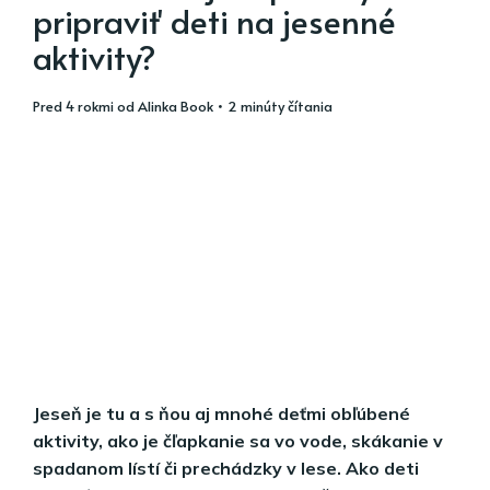
pripraviť deti na jesenné
aktivity?
pred 4 rokmi
od
Alinka Book
• 2 minúty čítania
Jeseň je tu a s ňou aj mnohé deťmi obľúbené
aktivity, ako je čľapkanie sa vo vode, skákanie v
spadanom lístí či prechádzky v lese. Ako deti