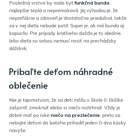
Posledná vrstva by mala byť
funkčná bunda
,
najlepšie teplá a nepremokavá. Jej výhodou je, že
neprefúkne a zároveň je dostatočne priedušná, takže
sa v nej dieťa nebude potiť. Super je, ak má bunda aj
kapucňu. Pre prípady kratšieho dažďa je to ideálne,
lebo dieťa so sebou nemusí nosiť na prechádzky
dáždnik.
Pribaľte deťom náhradné
oblečenie
Nie je tajomstvom, že sa deti môžu v škole či škôlke
zašpiniť, zmoknúť alebo si niečo roztrhnúť. Vždy je
dobré mať po ruke
niečo na prezlečenie
, preto sa
nebojte deťom do batoha prihodiť jeden či dva kúsky
navyše.