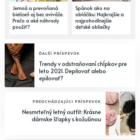
Jemná a prevoňaná
Spánok ako na
bielizeň aj bez aviváže.
obláčiku: Najkrajšie a
Prečo a aké náhrady
najpohodlnejšie
použiť?
detské obliečky
ĎALŠÍ PRÍSPEVOK
Trendy v odstraňovaní chĺpkov pre
leto 2021. Depilovať alebo
epilovať?
PREDCHÁDZAJÚCI PRÍSPEVOK
Nesmrteľný letný outfit: Krásne
dámske šľapky s kožušinou