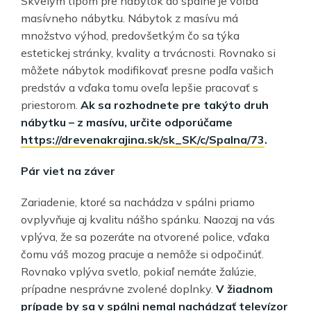
Skvelým tipom pre nábytok do spálne je voľba
masívneho nábytku. Nábytok z masívu má
množstvo výhod, predovšetkým čo sa týka
estetickej stránky, kvality a trvácnosti. Rovnako si
môžete nábytok modifikovať presne podľa vašich
predstáv a vďaka tomu oveľa lepšie pracovať s
priestorom.
Ak sa rozhodnete pre takýto druh
nábytku – z masívu, určite odporúčame
https://drevenakrajina.sk/sk_SK/c/Spalna/73
.
Pár viet na záver
Zariadenie, ktoré sa nachádza v spálni priamo
ovplyvňuje aj kvalitu nášho spánku. Naozaj na vás
vplýva, že sa pozeráte na otvorené police, vďaka
čomu váš mozog pracuje a nemôže si odpočinúť.
Rovnako vplýva svetlo, pokiaľ nemáte žalúzie,
prípadne nesprávne zvolené doplnky.
V žiadnom
prípade by sa v spálni nemal nachádzať televízor