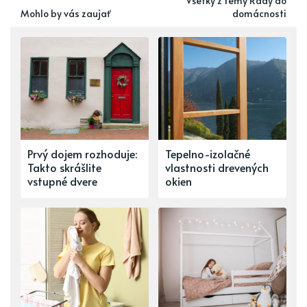
Všetky z témy Rady do
Mohlo by vás zaujať
domácnosti
Prvý dojem rozhoduje:
Tepelno-izolačné
Takto skrášlite
vlastnosti drevených
vstupné dvere
okien