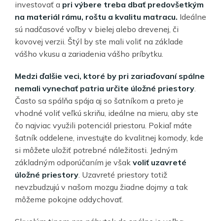
investovať a
pri výbere treba dbať predovšetkým
na materiál rámu, roštu a kvalitu matracu.
Ideálne
sú nadčasové voľby v bielej alebo drevenej, či
kovovej verzii. Štýl by ste mali voliť na základe
vášho vkusu a zariadenia vášho príbytku.
Medzi ďalšie veci, ktoré by pri zariaďovaní spálne
nemali vynechať patria určite úložné priestory
.
Často sa spálňa spája aj so šatníkom a preto je
vhodné voliť veľkú skriňu, ideálne na mieru, aby ste
čo najviac využili potenciál priestoru. Pokiaľ máte
šatník oddelene, investujte do kvalitnej komody, kde
si môžete uložiť potrebné náležitosti. Jedným
základným odporúčaním je však
voliť uzavreté
úložné priestory
. Uzavreté priestory totiž
nevzbudzujú v našom mozgu žiadne dojmy a tak
môžeme pokojne oddychovať.