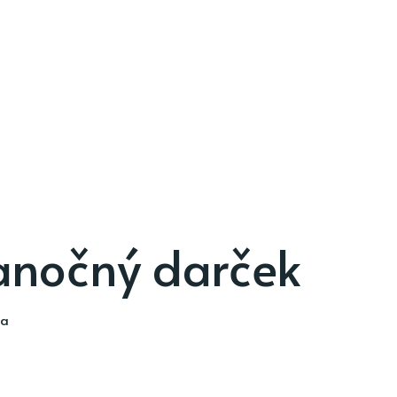
ianočný darček
ia