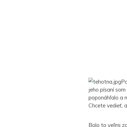
Pa
jeho písaní som
poponáhľalo a n
Chcete vedieť, 
Bolo to veľmi z