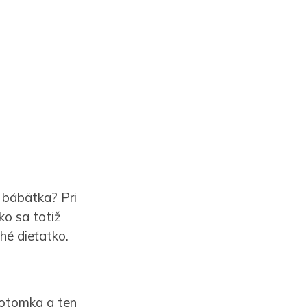
 bábätka? Pri
ko sa totiž
hé dieťatko.
potomka a ten