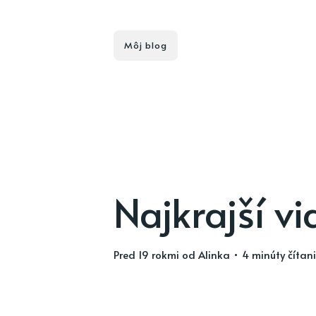
Môj blog
Najkrajší v
pred 19 rokmi
od
Alinka
• 4 minúty čítan