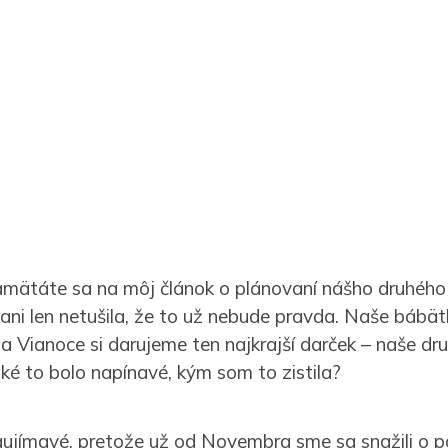
mätáte sa na môj článok o plánovaní nášho druhého
 ani len netušila, že to už nebude pravda. Naše bábät
a Vianoce si darujeme ten najkrajší darček – naše dru
aké to bolo napínavé, kým som to zistila?
aujímavé, pretože už od Novembra sme sa snažili o 