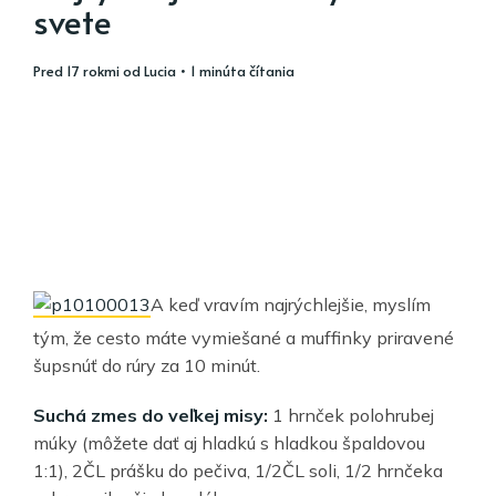
svete
pred 17 rokmi
od
Lucia
• 1 minúta čítania
A keď vravím najrýchlejšie, myslím
tým, že cesto máte vymiešané a muffinky priravené
šupsnúť do rúry za 10 minút.
Suchá zmes do veľkej misy:
1 hrnček polohrubej
múky (môžete dať aj hladkú s hladkou špaldovou
1:1), 2ČL prášku do pečiva, 1/2ČL soli, 1/2 hrnčeka