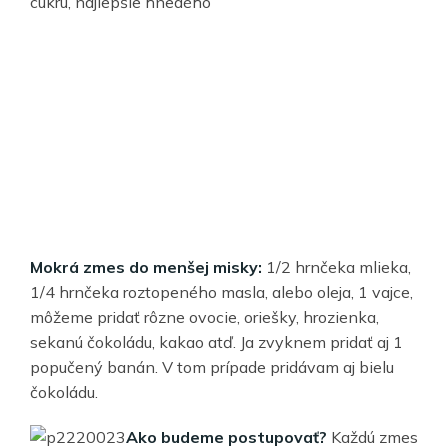
cukru, najlepšie hnedého
Mokrá zmes do menšej misky:
1/2 hrnčeka mlieka,
1/4 hrnčeka roztopeného masla, alebo oleja, 1 vajce,
môžeme pridať rôzne ovocie, oriešky, hrozienka,
sekanú čokoládu, kakao atď. Ja zvyknem pridať aj 1
popučený banán. V tom prípade pridávam aj bielu
čokoládu.
Ako budeme postupovať?
Každú zmes