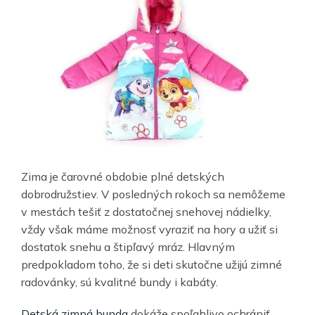
Zima je čarovné obdobie plné detských
dobrodružstiev. V posledných rokoch sa nemôžeme
v mestách tešiť z dostatočnej snehovej nádielky,
vždy však máme možnosť vyraziť na hory a užiť si
dostatok snehu a štipľavý mráz. Hlavným
predpokladom toho, že si deti skutočne užijú zimné
radovánky, sú kvalitné bundy i kabáty.
Detská zimná bunda
dokáže spoľahlivo ochrániť