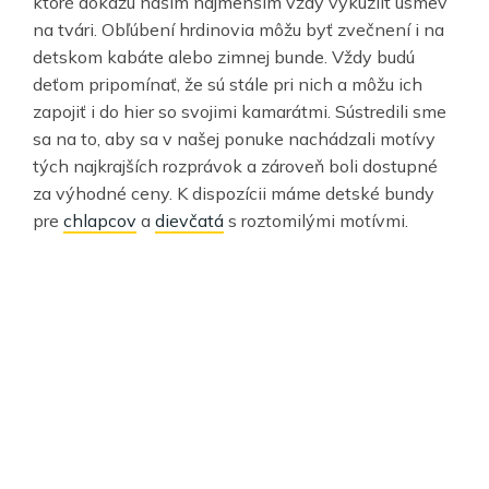
ktoré dokážu našim najmenším vždy vykúzliť úsmev
na tvári. Obľúbení hrdinovia môžu byť zvečnení i na
detskom kabáte alebo zimnej bunde. Vždy budú
deťom pripomínať, že sú stále pri nich a môžu ich
zapojiť i do hier so svojimi kamarátmi. Sústredili sme
sa na to, aby sa v našej ponuke nachádzali motívy
tých najkrajších rozprávok a zároveň boli dostupné
za výhodné ceny. K dispozícii máme detské bundy
pre
chlapcov
a
dievčatá
s roztomilými motívmi.