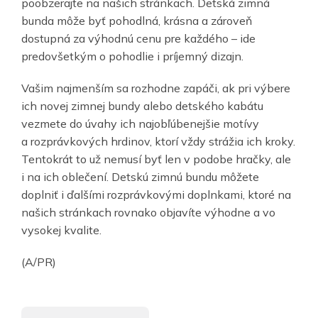
poobzerajte na našich stránkach. Detská zimná
bunda môže byť pohodlná, krásna a zároveň
dostupná za výhodnú cenu pre každého – ide
predovšetkým o pohodlie i príjemný dizajn.
Vašim najmenším sa rozhodne zapáči, ak pri výbere
ich novej zimnej bundy alebo detského kabátu
vezmete do úvahy ich najobľúbenejšie motívy
a rozprávkových hrdinov, ktorí vždy strážia ich kroky.
Tentokrát to už nemusí byť len v podobe hračky, ale
i na ich oblečení. Detskú zimnú bundu môžete
doplniť i ďalšími rozprávkovými doplnkami, ktoré na
našich stránkach rovnako objavíte výhodne a vo
vysokej kvalite.
(A/PR)