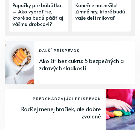
Papučky pre bábätko
Konečne nasnežilo!
– Ako vybrať tie,
Zimné hry, ktoré budú
ktoré sa budú páčiť aj
vaše deti milovať
vášmu drobcovi?
ĎALŠÍ PRÍSPEVOK
Ako žiť bez cukru: 5 bezpečných a
zdravých sladkostí
PREDCHÁDZAJÚCI PRÍSPEVOK
Radšej menej hračiek, ale dobre
zvolené