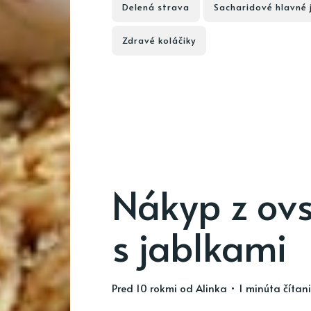
Delená strava
Sacharidové hlavné 
Zdravé koláčiky
Nákyp z ovs
s jablkami
pred 10 rokmi
od
Alinka
• 1 minúta čítan