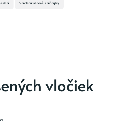
jedlá
Sacharidové raňajky
ených vločiek
ia